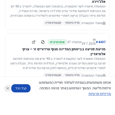
אלג'זירה
הממשלה אישרה לשר התקשורת, בהסכמת ראש הממשלה, להאריך ב-90 יום
את ההוראות להפסקת שידורי ערוץ אלג'זירה בישראל, סגירת משרדיו,
תפיסת ציודו והגבלת הגישה לאתרי האינטרנט ולשידוריו ברשתות החברתיות,
וזאת בשל פגיעה ממשית בביטחון המדינה.
משרד התקשורת
מדיני ביטחוני
תקשורת ומדיה
4407
#
ממשלה
37
אופרטיבית
29.7.2026
מניעת פגיעה בביטחון המדינה מגוף שידורים זר – ערוץ
אלמיאדין
הממשלה מאשרת לשר התקשורת להאריך ב-90 ימים את ההוראות למניעת
פגיעה בביטחון המדינה מערוץ אלמיאדין, הכוללות תפיסת ציוד, הגבלת גישה
לאתרי אינטרנט ושידורים חיים, בהתאם לחוק מניעת גוף שידורים זר.
משרד התקשורת
מדיני ביטחוני
תקשורת ומדיה
אנחנו משתמשים בעוגיות לשיפור חוויית המשתמש
וניתוח גלישה. המשך השימוש באתר מהווה הסכמה.
קבל הכל
מדיניות פרטיות
4421
#
ממשלה
37
אופרטיבית
26.7.2026
העתקת תשתית תקשורת פסיבית במסגרת קידום מיזמי
עוזר לחוקר
מנתח החלטות ממשלה
מנתח מדיניות
מה החליטו
דוחות המוניטור
תשתית
הממשלה מטילה על שרי האוצר והתקשורת לקדם תיקון לחוק לקידום
נגישות
|
פרטיות
|
CECI.AI
2026
©