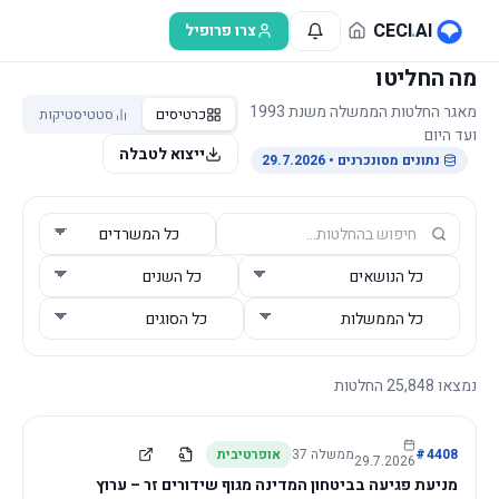
לג לתוכן הראשי
CECI
.
AI
צרו פרופיל
מה החליטו
מאגר החלטות הממשלה משנת 1993
כרטיסים
סטטיסטיקות
ועד היום
ייצוא לטבלה
נתונים מסונכרנים
• 29.7.2026
נמצאו
25,848
החלטות
4408
#
ממשלה
37
אופרטיבית
29.7.2026
מניעת פגיעה בביטחון המדינה מגוף שידורים זר – ערוץ