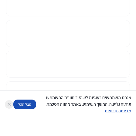
אנחנו משתמשים בעוגיות לשיפור חוויית המשתמש
וניתוח גלישה. המשך השימוש באתר מהווה הסכמה.
קבל הכל
מדיניות פרטיות
עוזר לחוקר
מנתח החלטות ממשלה
מנתח מדיניות
מה החליטו
דוחות המוניטור
נגישות
|
פרטיות
|
CECI.AI
2026
©