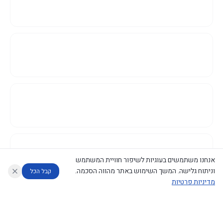
אנחנו משתמשים בעוגיות לשיפור חוויית המשתמש
וניתוח גלישה. המשך השימוש באתר מהווה הסכמה.
קבל הכל
מדיניות פרטיות
עוזר לחוקר
מנתח החלטות ממשלה
מנתח מדיניות
מה החליטו
דוחות המוניטור
נגישות
|
פרטיות
|
CECI.AI
2026
©