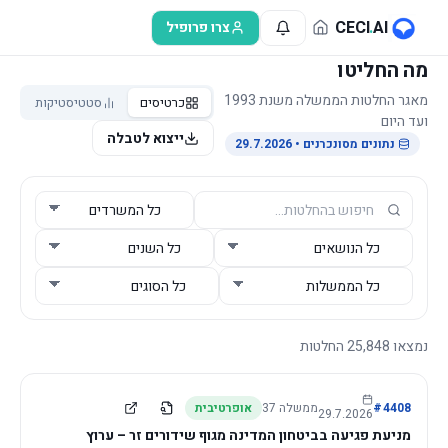
לג לתוכן הראשי
CECI
.
AI
צרו פרופיל
מה החליטו
מאגר החלטות הממשלה משנת 1993
כרטיסים
סטטיסטיקות
ועד היום
ייצוא לטבלה
נתונים מסונכרנים
• 29.7.2026
נמצאו
25,848
החלטות
4408
#
ממשלה
37
אופרטיבית
29.7.2026
מניעת פגיעה בביטחון המדינה מגוף שידורים זר – ערוץ