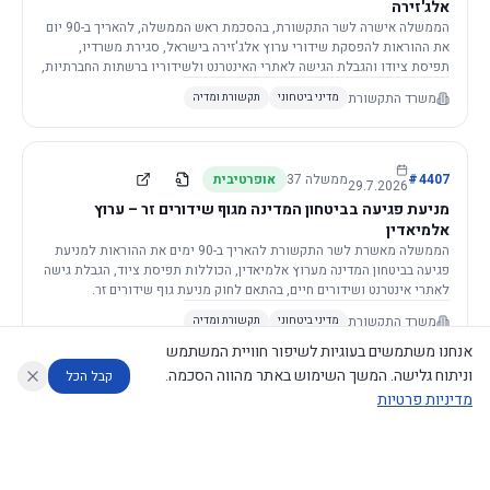
אלג'זירה
הממשלה אישרה לשר התקשורת, בהסכמת ראש הממשלה, להאריך ב-90 יום
את ההוראות להפסקת שידורי ערוץ אלג'זירה בישראל, סגירת משרדיו,
תפיסת ציודו והגבלת הגישה לאתרי האינטרנט ולשידוריו ברשתות החברתיות,
וזאת בשל פגיעה ממשית בביטחון המדינה.
משרד התקשורת
מדיני ביטחוני
תקשורת ומדיה
4407
#
ממשלה
37
אופרטיבית
29.7.2026
מניעת פגיעה בביטחון המדינה מגוף שידורים זר – ערוץ
אלמיאדין
הממשלה מאשרת לשר התקשורת להאריך ב-90 ימים את ההוראות למניעת
פגיעה בביטחון המדינה מערוץ אלמיאדין, הכוללות תפיסת ציוד, הגבלת גישה
לאתרי אינטרנט ושידורים חיים, בהתאם לחוק מניעת גוף שידורים זר.
משרד התקשורת
מדיני ביטחוני
תקשורת ומדיה
אנחנו משתמשים בעוגיות לשיפור חוויית המשתמש
וניתוח גלישה. המשך השימוש באתר מהווה הסכמה.
קבל הכל
מדיניות פרטיות
4421
#
ממשלה
37
אופרטיבית
26.7.2026
העתקת תשתית תקשורת פסיבית במסגרת קידום מיזמי
עוזר לחוקר
מנתח החלטות ממשלה
מנתח מדיניות
מה החליטו
דוחות המוניטור
תשתית
הממשלה מטילה על שרי האוצר והתקשורת לקדם תיקון לחוק לקידום
נגישות
|
פרטיות
|
CECI.AI
2026
©