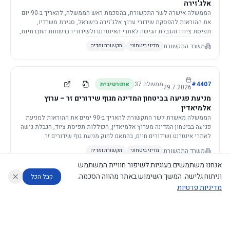
אלג'זירה
הממשלה אישרה לשר התקשורת, בהסכמת ראש הממשלה, להאריך ב-90 יום
את ההוראות להפסקת שידורי ערוץ אלג'זירה בישראל, סגירת משרדיו,
תפיסת ציודו והגבלת הגישה לאתרי האינטרנט ולשידוריו ברשתות החברתיות,
וזאת בשל פגיעה ממשית בביטחון המדינה.
משרד התקשורת
מדיני ביטחוני
תקשורת ומדיה
4407
#
ממשלה
37
אופרטיבית
29.7.2026
מניעת פגיעה בביטחון המדינה מגוף שידורים זר – ערוץ
אלמיאדין
הממשלה מאשרת לשר התקשורת להאריך ב-90 ימים את ההוראות למניעת
פגיעה בביטחון המדינה מערוץ אלמיאדין, הכוללות תפיסת ציוד, הגבלת גישה
לאתרי אינטרנט ושידורים חיים, בהתאם לחוק מניעת גוף שידורים זר.
משרד התקשורת
מדיני ביטחוני
תקשורת ומדיה
אנחנו משתמשים בעוגיות לשיפור חוויית המשתמש
וניתוח גלישה. המשך השימוש באתר מהווה הסכמה.
קבל הכל
מדיניות פרטיות
4421
#
ממשלה
37
אופרטיבית
26.7.2026
העתקת תשתית תקשורת פסיבית במסגרת קידום מיזמי
עוזר לחוקר
מנתח החלטות ממשלה
מנתח מדיניות
מה החליטו
דוחות המוניטור
תשתית
הממשלה מטילה על שרי האוצר והתקשורת לקדם תיקון לחוק לקידום
נגישות
|
פרטיות
|
CECI.AI
2026
©