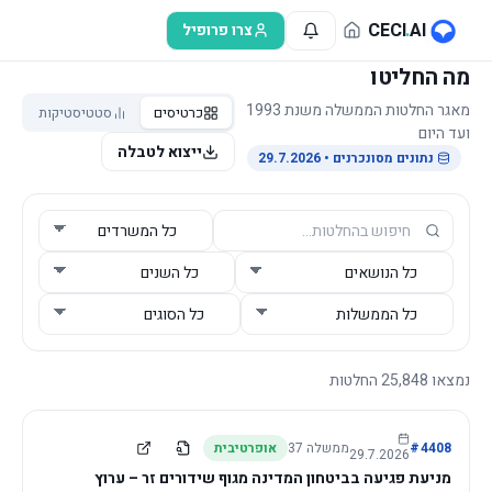
לג לתוכן הראשי
CECI
.
AI
צרו פרופיל
מה החליטו
מאגר החלטות הממשלה משנת 1993
כרטיסים
סטטיסטיקות
ועד היום
ייצוא לטבלה
נתונים מסונכרנים
• 29.7.2026
נמצאו
25,848
החלטות
4408
#
ממשלה
37
אופרטיבית
29.7.2026
מניעת פגיעה בביטחון המדינה מגוף שידורים זר – ערוץ