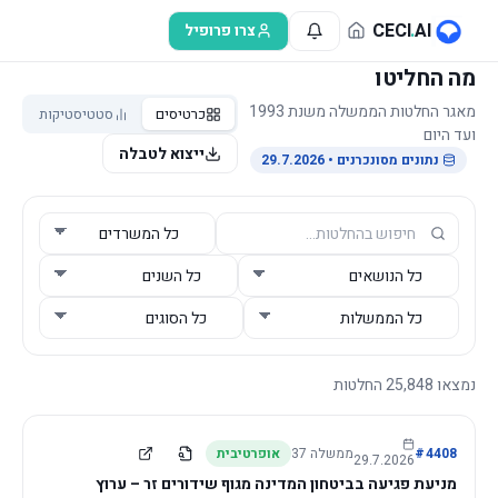
לג לתוכן הראשי
CECI
.
AI
צרו פרופיל
מה החליטו
מאגר החלטות הממשלה משנת 1993
כרטיסים
סטטיסטיקות
ועד היום
ייצוא לטבלה
נתונים מסונכרנים
• 29.7.2026
נמצאו
25,848
החלטות
4408
#
ממשלה
37
אופרטיבית
29.7.2026
מניעת פגיעה בביטחון המדינה מגוף שידורים זר – ערוץ