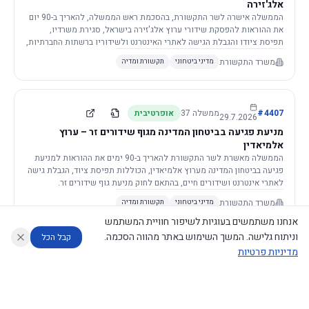
אלג'זירה
הממשלה אישרה לשר התקשורת, בהסכמת ראש הממשלה, להאריך ב-90 יום
את ההוראות להפסקת שידורי ערוץ אלג'זירה בישראל, סגירת משרדיו,
תפיסת ציודו והגבלת הגישה לאתרי האינטרנט ולשידוריו ברשתות החברתיות,
וזאת בשל פגיעה ממשית בביטחון המדינה.
משרד התקשורת
מדיני ביטחוני
תקשורת ומדיה
4407
#
ממשלה
37
אופרטיבית
29.7.2026
מניעת פגיעה בביטחון המדינה מגוף שידורים זר – ערוץ
אלמיאדין
הממשלה מאשרת לשר התקשורת להאריך ב-90 ימים את ההוראות למניעת
פגיעה בביטחון המדינה מערוץ אלמיאדין, הכוללות תפיסת ציוד, הגבלת גישה
לאתרי אינטרנט ושידורים חיים, בהתאם לחוק מניעת גוף שידורים זר.
משרד התקשורת
מדיני ביטחוני
תקשורת ומדיה
אנחנו משתמשים בעוגיות לשיפור חוויית המשתמש
וניתוח גלישה. המשך השימוש באתר מהווה הסכמה.
קבל הכל
מדיניות פרטיות
4421
#
ממשלה
37
אופרטיבית
26.7.2026
העתקת תשתית תקשורת פסיבית במסגרת קידום מיזמי
עוזר לחוקר
מנתח החלטות ממשלה
מנתח מדיניות
מה החליטו
דוחות המוניטור
תשתית
הממשלה מטילה על שרי האוצר והתקשורת לקדם תיקון לחוק לקידום
נגישות
|
פרטיות
|
CECI.AI
2026
©