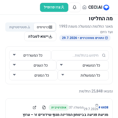
לג לתוכן הראשי
CECI
.
AI
צרו פרופיל
מה החליטו
מאגר החלטות הממשלה משנת 1993
כרטיסים
סטטיסטיקות
ועד היום
ייצוא לטבלה
נתונים מסונכרנים
• 29.7.2026
נמצאו
25,848
החלטות
4408
#
ממשלה
37
אופרטיבית
29.7.2026
מניעת פגיעה בביטחון המדינה מגוף שידורים זר – ערוץ