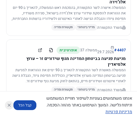
אלג'זירה
הממשלה אישרה לשר התקשורת, בהסכמת ראש הממשלה, להאריך ב-90 יום
את ההוראות להפסקת שידורי ערוץ אלג'זירה בישראל, סגירת משרדיו,
תפיסת ציודו והגבלת הגישה לאתרי האינטרנט ולשידוריו ברשתות החברתיות,
וזאת בשל פגיעה ממשית בביטחון המדינה.
משרד התקשורת
מדיני ביטחוני
תקשורת ומדיה
4407
#
ממשלה
37
אופרטיבית
29.7.2026
מניעת פגיעה בביטחון המדינה מגוף שידורים זר – ערוץ
אלמיאדין
הממשלה מאשרת לשר התקשורת להאריך ב-90 ימים את ההוראות למניעת
פגיעה בביטחון המדינה מערוץ אלמיאדין, הכוללות תפיסת ציוד, הגבלת גישה
לאתרי אינטרנט ושידורים חיים, בהתאם לחוק מניעת גוף שידורים זר.
משרד התקשורת
מדיני ביטחוני
תקשורת ומדיה
אנחנו משתמשים בעוגיות לשיפור חוויית המשתמש
וניתוח גלישה. המשך השימוש באתר מהווה הסכמה.
קבל הכל
מדיניות פרטיות
4421
#
ממשלה
37
אופרטיבית
26.7.2026
העתקת תשתית תקשורת פסיבית במסגרת קידום מיזמי
עוזר לחוקר
מנתח החלטות ממשלה
מנתח מדיניות
מה החליטו
דוחות המוניטור
תשתית
הממשלה מטילה על שרי האוצר והתקשורת לקדם תיקון לחוק לקידום
נגישות
|
פרטיות
|
CECI.AI
2026
©