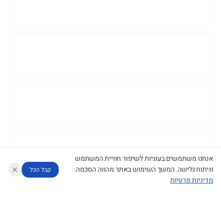
אנחנו משתמשים בעוגיות לשיפור חוויית המשתמש
וניתוח גלישה. המשך השימוש באתר מהווה הסכמה.
קבל הכל
מדיניות פרטיות
עוזר לחוקר
מנתח החלטות ממשלה
מנתח מדיניות
מה החליטו
דוחות המוניטור
נגישות
|
פרטיות
|
CECI.AI
2026
©