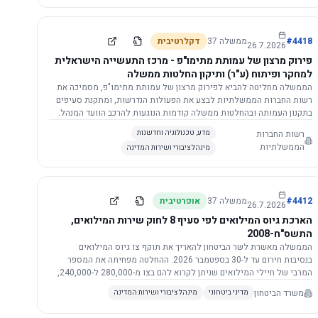
התשתית.
4418
#
ממשלה
37
דקלרטיבית
26.7.2026
פירוק מרצון של עמותת מתימו"פ - מרכז התעשייה הישראלית
למחקר ופיתוח (ע"ר) ותיקון החלטות ממשלה
הממשלה מחליטה להביא לפירוק מרצון של עמותת מתימו"פ, מסמיכה את
רשות החברות הממשלתיות לבצע את הפעולות הנדרשות, ומתקנת סעיפים
בתקנון העמותה ובהחלטות ממשלה קודמות הנוגעות להרכב הוועד המנהל.
רשות החברות
מדע, טכנולוגיה וחדשנות
הממשלתיות
מינהל ציבורי ושירות המדינה
4412
#
ממשלה
37
אופרטיבית
26.7.2026
הארכת גיוס המילואים לפי סעיף 8 לחוק שירות המילואים,
התשס"ח-2008
הממשלה מאשרת לשר הביטחון להאריך את תוקף צו גיוס המילואים
בנסיבות חירום עד ל-30 בספטמבר 2026. ההחלטה מפחיתה את המספר
המרבי של חיילי המילואים שניתן לקרוא להם בצו מ-280,000 ל-240,000,
ומסמיכה גורמים צבאיים לקרוא לחיילים לשירות תוך הגדרת תנאים לגיוס
משרד הביטחון
מדיני ביטחוני
מינהל ציבורי ושירות המדינה
חוזר.