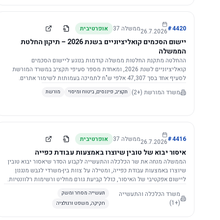
4420
#
ממשלה
37
אופרטיבית
26.7.2026
יישום הסכמים קואליציוניים בשנת 2026 – תיקון החלטת
הממשלה
ההחלטה מתקנת החלטות ממשלה קודמות בנוגע ליישום הסכמים
קואליציוניים לשנת 2026, ומאחדת מספר סעיפי תקציב במשרד המורשת
לסעיף אחד בסך 47,307 אלפי ש"ח לתמיכה בעמותות לשימור אתרים.
הסכום יופחת ב-3%, ויישום ההחלטה מותנה בקבלת חוות דעת מקצועית
משרד המורשת
(+2)
תקציב, פיננסים, ביטוח ומיסוי
מורשת
ומשפטית מהמשרד הרלוונטי, תוך הקפדה על נהלים קיימים ומניעת כפל
תקצוב. בנוסף, כל שינוי בסכומים הכוללים להסכמים קואליציוניים יגרור
הפחתה יחסית בסכום זה.
4416
#
ממשלה
37
אופרטיבית
26.7.2026
איסור יבוא של טובין שיוצרו באמצעות עבודת כפייה
הממשלה מנחה את שר הכלכלה והתעשייה לקבוע הסדר שיאסור יבוא טובין
שיוצרו באמצעות עבודת כפייה, ומטילה על צוות בין-משרדי לגבש מנגנון
ליישום אפקטיבי של האיסור, כולל קביעת גורם מחליט ורשימות רלוונטיות.
משרד הכלכלה והתעשייה
תעשייה מסחר ומשק
(+1)
חקיקה, משפט ורגולציה