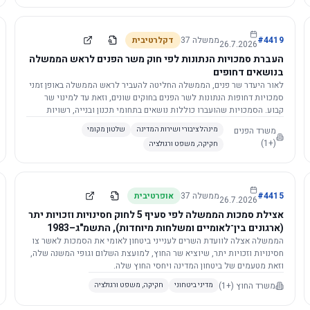
4419
#
ממשלה
37
דקלרטיבית
26.7.2026
העברת סמכויות הנתונות לפי חוק משר הפנים לראש הממשלה
בנושאים דחופים
לאור היעדר שר פנים, הממשלה החליטה להעביר לראש הממשלה באופן זמני
סמכויות דחופות הנתונות לשר הפנים בחוקים שונים, וזאת עד למינוי שר
קבוע. הסמכויות שהועברו כוללות נושאים בתחומי תכנון ובנייה, רשויות
מקומיות, כניסה לישראל, הסדרת מקומות רחצה ועוד, וההחלטה תובא
משרד הפנים
מינהל ציבורי ושירות המדינה
שלטון מקומי
לאישור הכנסת. עם מינוי שר פנים, הסמכויות יחזרו אליו אוטומטית.
(+1)
חקיקה, משפט ורגולציה
4415
#
ממשלה
37
אופרטיבית
26.7.2026
אצילת סמכות הממשלה לפי סעיף 5 לחוק חסינויות וזכויות יתר
(ארגונים בין־לאומיים ומשלחות מיוחדות), התשמ"ג–1983
לוועדת השרים לענייני ביטחון לאומי
הממשלה אצלה לוועדת השרים לענייני ביטחון לאומי את הסמכות לאשר צו
חסינויות וזכויות יתר, שיוציא שר החוץ, למועצת השלום וגופי המשנה שלה,
וזאת מטעמים של ביטחון המדינה ויחסי החוץ שלה.
משרד החוץ
(+1)
מדיני ביטחוני
חקיקה, משפט ורגולציה