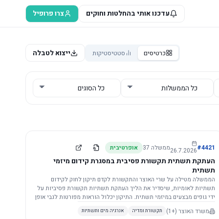
עדכנו אותי בהחלטות וחוקים
צרו פרופיל
ייצוא לטבלה
כרטיסים
סטטיסטיקות
4421
#
ממשלה
37
אופרטיבית
26.7.2026
העתקת תשתית תקשורת פסיבית במסגרת קידום מיזמי
תשתית
הממשלה מטילה על שרי האוצר והתקשורת לקדם תיקון לחוק לקידום
תשתיות לאומיות, שיסדיר את הליך העתקת תשתיות תקשורת פסיביות על
ידי גופים מבצעים במיזמי תשתית. התיקון יכלול הוראות מפורטות לגבי אופן
הביצוע, התייעצות עם ספקים מורשים, מועדי הודעות, תשלום עלויות
משרד האוצר
(+1)
תקשורת ומדיה
אנרגיה מים ותשתיות
לספקים, ודרישות לקבלנים מוסמכים, במטרה לייעל את קידום מיזמי