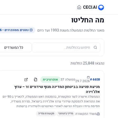
לג לתוכן הראשי
CECI
.
AI
מה החליטו
מאגר החלטות הממשלה משנת 1993 ועד היום
נתונים מסונכרנים
• 29.7.2026
נמצאו
25,848
החלטות
4408
#
ממשלה
37
אופרטיבית
29.7.2026
מניעת פגיעה בביטחון המדינה מגוף שידורים זר – ערוץ
אלג'זירה
הממשלה אישרה לשר התקשורת, בהסכמת ראש הממשלה, להאריך ב-90 יום
את ההוראות להפסקת שידורי ערוץ אלג'זירה בישראל, סגירת משרדיו,
תפיסת ציודו והגבלת הגישה לאתרי האינטרנט ולשידוריו ברשתות
החברתיות, וזאת בשל פגיעה ממשית בביטחון המדינה.
משרד התקשורת
מדיני ביטחוני
תקשורת ומדיה