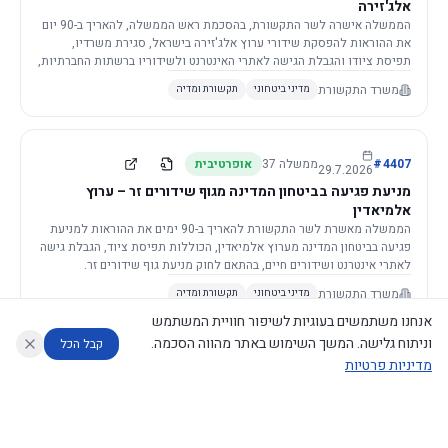
אלג'זירה
הממשלה אישרה לשר התקשורת, בהסכמת ראש הממשלה, להאריך ב-90 יום
את ההוראות להפסקת שידורי ערוץ אלג'זירה בישראל, סגירת משרדיו,
תפיסת ציודו והגבלת הגישה לאתרי האינטרנט ולשידוריו ברשתות החברתיות,
וזאת בשל פגיעה ממשית בביטחון המדינה.
משרד התקשורת
מדיני ביטחוני
תקשורת ומדיה
4407
#
ממשלה
37
אופרטיבית
29.7.2026
מניעת פגיעה בביטחון המדינה מגוף שידורים זר – ערוץ
אלמיאדין
הממשלה מאשרת לשר התקשורת להאריך ב-90 ימים את ההוראות למניעת
פגיעה בביטחון המדינה מערוץ אלמיאדין, הכוללות תפיסת ציוד, הגבלת גישה
לאתרי אינטרנט ושידורים חיים, בהתאם לחוק מניעת גוף שידורים זר.
משרד התקשורת
מדיני ביטחוני
תקשורת ומדיה
אנחנו משתמשים בעוגיות לשיפור חוויית המשתמש
וניתוח גלישה. המשך השימוש באתר מהווה הסכמה.
קבל הכל
מדיניות פרטיות
4421
#
ממשלה
37
אופרטיבית
26.7.2026
העתקת תשתית תקשורת פסיבית במסגרת קידום מיזמי
עוזר לחוקר
מנתח החלטות ממשלה
מנתח מדיניות
מה החליטו
דוחות המוניטור
תשתית
הממשלה מטילה על שרי האוצר והתקשורת לקדם תיקון לחוק לקידום
נגישות
|
פרטיות
|
CECI.AI
2026
©