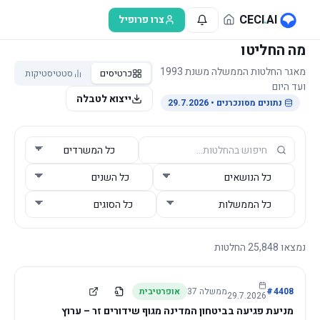
לג לתוכן הראשי
CECI
.
AI
צרו פרופיל
מה החליטו
מאגר החלטות הממשלה משנת 1993
כרטיסים
סטטיסטיקות
ועד היום
ייצוא לטבלה
נתונים מסונכרנים
• 29.7.2026
נמצאו
25,848
החלטות
4408
#
ממשלה
37
אופרטיבית
29.7.2026
מניעת פגיעה בביטחון המדינה מגוף שידורים זר – ערוץ