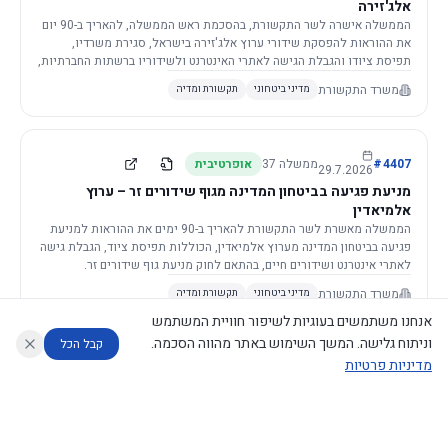
אלג'זירה
הממשלה אישרה לשר התקשורת, בהסכמת ראש הממשלה, להאריך ב-90 יום
את ההוראות להפסקת שידורי ערוץ אלג'זירה בישראל, סגירת משרדיו,
תפיסת ציודו והגבלת הגישה לאתרי האינטרנט ולשידוריו ברשתות החברתיות,
וזאת בשל פגיעה ממשית בביטחון המדינה.
משרד התקשורת
מדיני ביטחוני
תקשורת ומדיה
4407
#
ממשלה
37
אופרטיבית
29.7.2026
מניעת פגיעה בביטחון המדינה מגוף שידורים זר – ערוץ
אלמיאדין
הממשלה מאשרת לשר התקשורת להאריך ב-90 ימים את ההוראות למניעת
פגיעה בביטחון המדינה מערוץ אלמיאדין, הכוללות תפיסת ציוד, הגבלת גישה
לאתרי אינטרנט ושידורים חיים, בהתאם לחוק מניעת גוף שידורים זר.
משרד התקשורת
מדיני ביטחוני
תקשורת ומדיה
אנחנו משתמשים בעוגיות לשיפור חוויית המשתמש
וניתוח גלישה. המשך השימוש באתר מהווה הסכמה.
קבל הכל
מדיניות פרטיות
4421
#
ממשלה
37
אופרטיבית
26.7.2026
העתקת תשתית תקשורת פסיבית במסגרת קידום מיזמי
עוזר לחוקר
מנתח החלטות ממשלה
מנתח מדיניות
מה החליטו
דוחות המוניטור
תשתית
הממשלה מטילה על שרי האוצר והתקשורת לקדם תיקון לחוק לקידום
נגישות
|
פרטיות
|
CECI.AI
2026
©