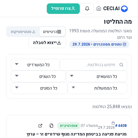
לג לתוכן הראשי
CECI
.
AI
צרו פרופיל
מה החליטו
מאגר החלטות הממשלה משנת 1993
כרטיסים
סטטיסטיקות
ועד היום
ייצוא לטבלה
נתונים מסונכרנים
• 29.7.2026
נמצאו
25,848
החלטות
4408
#
ממשלה
37
אופרטיבית
29.7.2026
מניעת פגיעה בביטחון המדינה מגוף שידורים זר – ערוץ