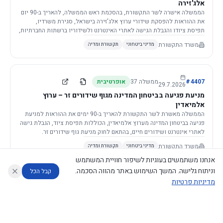
אלג'זירה
הממשלה אישרה לשר התקשורת, בהסכמת ראש הממשלה, להאריך ב-90 יום
את ההוראות להפסקת שידורי ערוץ אלג'זירה בישראל, סגירת משרדיו,
תפיסת ציודו והגבלת הגישה לאתרי האינטרנט ולשידוריו ברשתות החברתיות,
וזאת בשל פגיעה ממשית בביטחון המדינה.
משרד התקשורת
מדיני ביטחוני
תקשורת ומדיה
4407
#
ממשלה
37
אופרטיבית
29.7.2026
מניעת פגיעה בביטחון המדינה מגוף שידורים זר – ערוץ
אלמיאדין
הממשלה מאשרת לשר התקשורת להאריך ב-90 ימים את ההוראות למניעת
פגיעה בביטחון המדינה מערוץ אלמיאדין, הכוללות תפיסת ציוד, הגבלת גישה
לאתרי אינטרנט ושידורים חיים, בהתאם לחוק מניעת גוף שידורים זר.
משרד התקשורת
מדיני ביטחוני
תקשורת ומדיה
אנחנו משתמשים בעוגיות לשיפור חוויית המשתמש
וניתוח גלישה. המשך השימוש באתר מהווה הסכמה.
קבל הכל
מדיניות פרטיות
4421
#
ממשלה
37
אופרטיבית
26.7.2026
העתקת תשתית תקשורת פסיבית במסגרת קידום מיזמי
עוזר לחוקר
מנתח החלטות ממשלה
מנתח מדיניות
מה החליטו
דוחות המוניטור
תשתית
הממשלה מטילה על שרי האוצר והתקשורת לקדם תיקון לחוק לקידום
נגישות
|
פרטיות
|
CECI.AI
2026
©