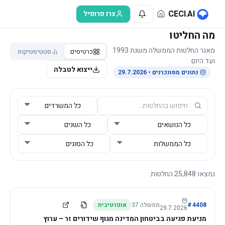
לג לתוכן הראשי
CECI
.
AI
צרו פרופיל
מה החליטו
מאגר החלטות הממשלה משנת 1993
כרטיסים
סטטיסטיקות
ועד היום
ייצוא לטבלה
נתונים מסונכרנים
• 29.7.2026
נמצאו
25,848
החלטות
4408
#
ממשלה
37
אופרטיבית
29.7.2026
מניעת פגיעה בביטחון המדינה מגוף שידורים זר – ערוץ