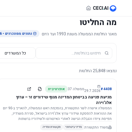
לג לתוכן הראשי
CECI
.
AI
מה החליטו
מאגר החלטות הממשלה משנת 1993 ועד היום
נתונים מסונכרנים
• 29.7.2026
נמצאו
25,848
החלטות
4408
#
ממשלה
37
אופרטיבית
29.7.2026
מניעת פגיעה בביטחון המדינה מגוף שידורים זר – ערוץ
אלג'זירה
הממשלה אישרה לשר התקשורת, בהסכמת ראש הממשלה, להאריך ב-90 יום
את ההוראות להפסקת שידורי ערוץ אלג'זירה בישראל, סגירת משרדיו,
תפיסת ציודו והגבלת הגישה לאתרי האינטרנט ולשידוריו ברשתות
החברתיות, וזאת בשל פגיעה ממשית בביטחון המדינה.
משרד התקשורת
מדיני ביטחוני
תקשורת ומדיה