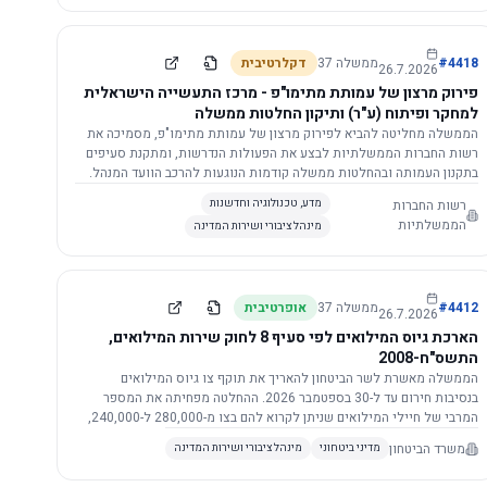
התשתית.
4418
#
ממשלה
37
דקלרטיבית
26.7.2026
פירוק מרצון של עמותת מתימו"פ - מרכז התעשייה הישראלית
למחקר ופיתוח (ע"ר) ותיקון החלטות ממשלה
הממשלה מחליטה להביא לפירוק מרצון של עמותת מתימו"פ, מסמיכה את
רשות החברות הממשלתיות לבצע את הפעולות הנדרשות, ומתקנת סעיפים
בתקנון העמותה ובהחלטות ממשלה קודמות הנוגעות להרכב הוועד המנהל.
רשות החברות
מדע, טכנולוגיה וחדשנות
הממשלתיות
מינהל ציבורי ושירות המדינה
4412
#
ממשלה
37
אופרטיבית
26.7.2026
הארכת גיוס המילואים לפי סעיף 8 לחוק שירות המילואים,
התשס"ח-2008
הממשלה מאשרת לשר הביטחון להאריך את תוקף צו גיוס המילואים
בנסיבות חירום עד ל-30 בספטמבר 2026. ההחלטה מפחיתה את המספר
המרבי של חיילי המילואים שניתן לקרוא להם בצו מ-280,000 ל-240,000,
ומסמיכה גורמים צבאיים לקרוא לחיילים לשירות תוך הגדרת תנאים לגיוס
משרד הביטחון
מדיני ביטחוני
מינהל ציבורי ושירות המדינה
חוזר.