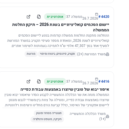
4420
#
ממשלה
37
אופרטיבית
26.7.2026
יישום הסכמים קואליציוניים בשנת 2026 – תיקון החלטת
הממשלה
ההחלטה מתקנת החלטות ממשלה קודמות בנוגע ליישום הסכמים
קואליציוניים לשנת 2026, ומאחדת מספר סעיפי תקציב במשרד המורשת
לסעיף אחד בסך 47,307 אלפי ש"ח לתמיכה בעמותות לשימור אתרים.
הסכום יופחת ב-3%, ויישום ההחלטה מותנה בקבלת חוות דעת מקצועית
משרד המורשת
(+2)
תקציב, פיננסים, ביטוח ומיסוי
מורשת
ומשפטית מהמשרד הרלוונטי, תוך הקפדה על נהלים קיימים ומניעת כפל
תקצוב. בנוסף, כל שינוי בסכומים הכוללים להסכמים קואליציוניים יגרור
הפחתה יחסית בסכום זה.
4416
#
ממשלה
37
אופרטיבית
26.7.2026
איסור יבוא של טובין שיוצרו באמצעות עבודת כפייה
הממשלה מנחה את שר הכלכלה והתעשייה לקבוע הסדר שיאסור יבוא טובין
שיוצרו באמצעות עבודת כפייה, ומטילה על צוות בין-משרדי לגבש מנגנון
ליישום אפקטיבי של האיסור, כולל קביעת גורם מחליט ורשימות רלוונטיות.
משרד הכלכלה והתעשייה
תעשייה מסחר ומשק
(+1)
חקיקה, משפט ורגולציה