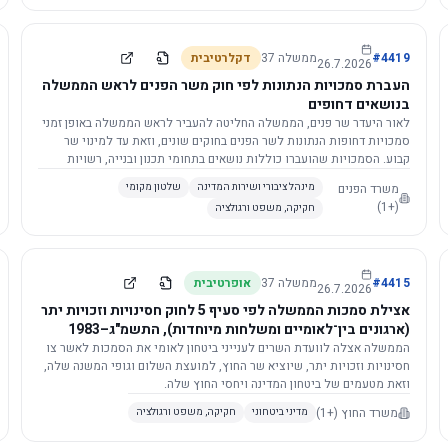
4419
#
ממשלה
37
דקלרטיבית
26.7.2026
העברת סמכויות הנתונות לפי חוק משר הפנים לראש הממשלה
בנושאים דחופים
לאור היעדר שר פנים, הממשלה החליטה להעביר לראש הממשלה באופן זמני
סמכויות דחופות הנתונות לשר הפנים בחוקים שונים, וזאת עד למינוי שר
קבוע. הסמכויות שהועברו כוללות נושאים בתחומי תכנון ובנייה, רשויות
מקומיות, כניסה לישראל, הסדרת מקומות רחצה ועוד, וההחלטה תובא
משרד הפנים
מינהל ציבורי ושירות המדינה
שלטון מקומי
לאישור הכנסת. עם מינוי שר פנים, הסמכויות יחזרו אליו אוטומטית.
(+1)
חקיקה, משפט ורגולציה
4415
#
ממשלה
37
אופרטיבית
26.7.2026
אצילת סמכות הממשלה לפי סעיף 5 לחוק חסינויות וזכויות יתר
(ארגונים בין־לאומיים ומשלחות מיוחדות), התשמ"ג–1983
לוועדת השרים לענייני ביטחון לאומי
הממשלה אצלה לוועדת השרים לענייני ביטחון לאומי את הסמכות לאשר צו
חסינויות וזכויות יתר, שיוציא שר החוץ, למועצת השלום וגופי המשנה שלה,
וזאת מטעמים של ביטחון המדינה ויחסי החוץ שלה.
משרד החוץ
(+1)
מדיני ביטחוני
חקיקה, משפט ורגולציה