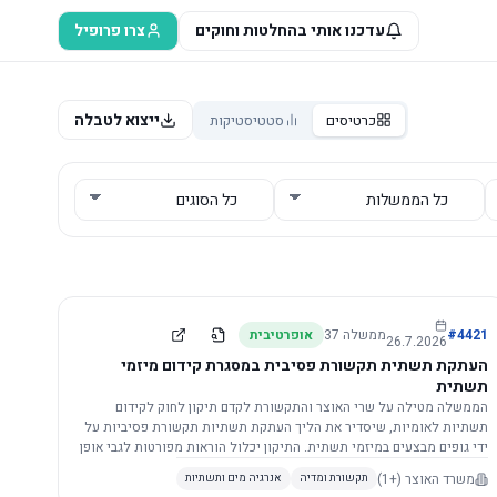
עדכנו אותי בהחלטות וחוקים
צרו פרופיל
ייצוא לטבלה
כרטיסים
סטטיסטיקות
4421
#
ממשלה
37
אופרטיבית
26.7.2026
העתקת תשתית תקשורת פסיבית במסגרת קידום מיזמי
תשתית
הממשלה מטילה על שרי האוצר והתקשורת לקדם תיקון לחוק לקידום
תשתיות לאומיות, שיסדיר את הליך העתקת תשתיות תקשורת פסיביות על
ידי גופים מבצעים במיזמי תשתית. התיקון יכלול הוראות מפורטות לגבי אופן
הביצוע, התייעצות עם ספקים מורשים, מועדי הודעות, תשלום עלויות
משרד האוצר
(+1)
תקשורת ומדיה
אנרגיה מים ותשתיות
לספקים, ודרישות לקבלנים מוסמכים, במטרה לייעל את קידום מיזמי