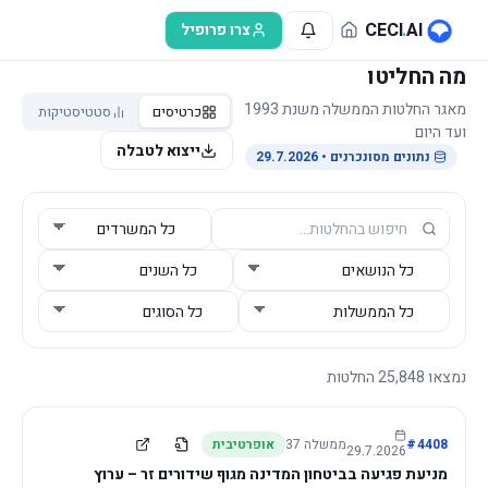
לג לתוכן הראשי
CECI
.
AI
צרו פרופיל
מה החליטו
מאגר החלטות הממשלה משנת 1993
כרטיסים
סטטיסטיקות
ועד היום
ייצוא לטבלה
נתונים מסונכרנים
• 29.7.2026
נמצאו
25,848
החלטות
4408
#
ממשלה
37
אופרטיבית
29.7.2026
מניעת פגיעה בביטחון המדינה מגוף שידורים זר – ערוץ