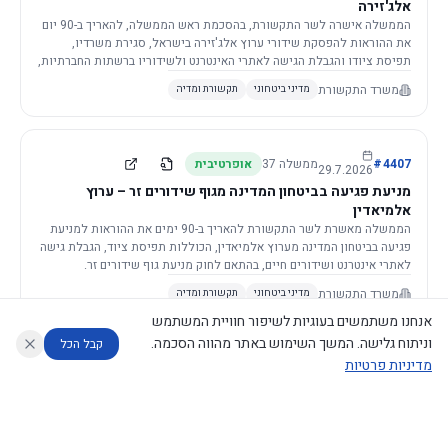
אלג'זירה
הממשלה אישרה לשר התקשורת, בהסכמת ראש הממשלה, להאריך ב-90 יום
את ההוראות להפסקת שידורי ערוץ אלג'זירה בישראל, סגירת משרדיו,
תפיסת ציודו והגבלת הגישה לאתרי האינטרנט ולשידוריו ברשתות החברתיות,
וזאת בשל פגיעה ממשית בביטחון המדינה.
משרד התקשורת
מדיני ביטחוני
תקשורת ומדיה
4407
#
ממשלה
37
אופרטיבית
29.7.2026
מניעת פגיעה בביטחון המדינה מגוף שידורים זר – ערוץ
אלמיאדין
הממשלה מאשרת לשר התקשורת להאריך ב-90 ימים את ההוראות למניעת
פגיעה בביטחון המדינה מערוץ אלמיאדין, הכוללות תפיסת ציוד, הגבלת גישה
לאתרי אינטרנט ושידורים חיים, בהתאם לחוק מניעת גוף שידורים זר.
משרד התקשורת
מדיני ביטחוני
תקשורת ומדיה
אנחנו משתמשים בעוגיות לשיפור חוויית המשתמש
וניתוח גלישה. המשך השימוש באתר מהווה הסכמה.
קבל הכל
מדיניות פרטיות
4421
#
ממשלה
37
אופרטיבית
26.7.2026
העתקת תשתית תקשורת פסיבית במסגרת קידום מיזמי
עוזר לחוקר
מנתח החלטות ממשלה
מנתח מדיניות
מה החליטו
דוחות המוניטור
תשתית
הממשלה מטילה על שרי האוצר והתקשורת לקדם תיקון לחוק לקידום
נגישות
|
פרטיות
|
CECI.AI
2026
©