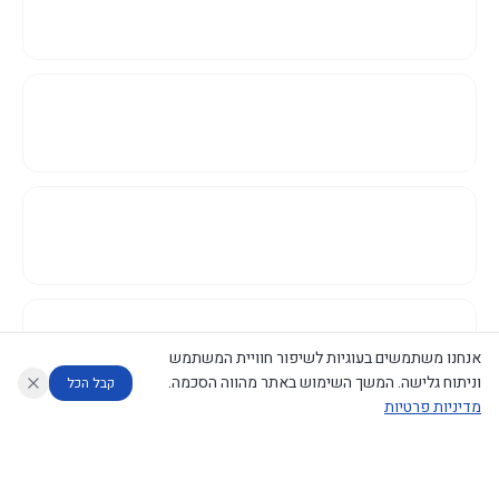
אנחנו משתמשים בעוגיות לשיפור חוויית המשתמש
וניתוח גלישה. המשך השימוש באתר מהווה הסכמה.
קבל הכל
מדיניות פרטיות
עוזר לחוקר
מנתח החלטות ממשלה
מנתח מדיניות
מה החליטו
דוחות המוניטור
נגישות
|
פרטיות
|
CECI.AI
2026
©