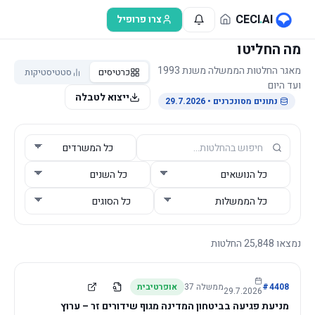
לג לתוכן הראשי
CECI
.
AI
צרו פרופיל
מה החליטו
מאגר החלטות הממשלה משנת 1993
כרטיסים
סטטיסטיקות
ועד היום
ייצוא לטבלה
נתונים מסונכרנים
• 29.7.2026
נמצאו
25,848
החלטות
4408
#
ממשלה
37
אופרטיבית
29.7.2026
מניעת פגיעה בביטחון המדינה מגוף שידורים זר – ערוץ