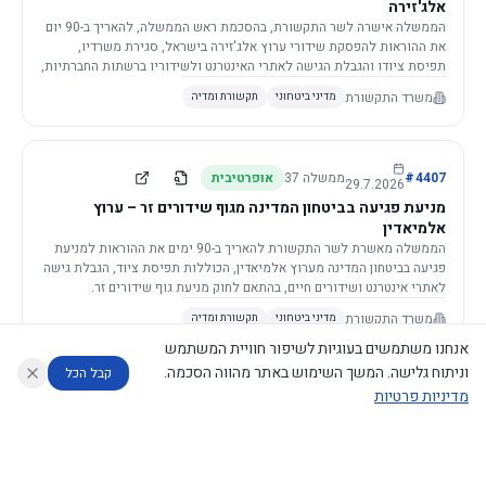
אלג'זירה
הממשלה אישרה לשר התקשורת, בהסכמת ראש הממשלה, להאריך ב-90 יום
את ההוראות להפסקת שידורי ערוץ אלג'זירה בישראל, סגירת משרדיו,
תפיסת ציודו והגבלת הגישה לאתרי האינטרנט ולשידוריו ברשתות החברתיות,
וזאת בשל פגיעה ממשית בביטחון המדינה.
משרד התקשורת
מדיני ביטחוני
תקשורת ומדיה
4407
#
ממשלה
37
אופרטיבית
29.7.2026
מניעת פגיעה בביטחון המדינה מגוף שידורים זר – ערוץ
אלמיאדין
הממשלה מאשרת לשר התקשורת להאריך ב-90 ימים את ההוראות למניעת
פגיעה בביטחון המדינה מערוץ אלמיאדין, הכוללות תפיסת ציוד, הגבלת גישה
לאתרי אינטרנט ושידורים חיים, בהתאם לחוק מניעת גוף שידורים זר.
משרד התקשורת
מדיני ביטחוני
תקשורת ומדיה
אנחנו משתמשים בעוגיות לשיפור חוויית המשתמש
וניתוח גלישה. המשך השימוש באתר מהווה הסכמה.
קבל הכל
מדיניות פרטיות
4421
#
ממשלה
37
אופרטיבית
26.7.2026
העתקת תשתית תקשורת פסיבית במסגרת קידום מיזמי
עוזר לחוקר
מנתח החלטות ממשלה
מנתח מדיניות
מה החליטו
דוחות המוניטור
תשתית
הממשלה מטילה על שרי האוצר והתקשורת לקדם תיקון לחוק לקידום
נגישות
|
פרטיות
|
CECI.AI
2026
©