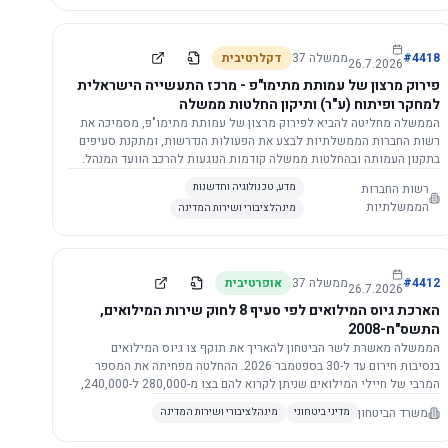
התשתית.
4418
#
ממשלה
37
דקלרטיבית
26.7.2026
פירוק מרצון של עמותת מתימו"פ - מרכז התעשייה הישראלית
למחקר ופיתוח (ע"ר) ותיקון החלטות ממשלה
הממשלה מחליטה להביא לפירוק מרצון של עמותת מתימו"פ, מסמיכה את
רשות החברות הממשלתיות לבצע את הפעולות הנדרשות, ומתקנת סעיפים
בתקנון העמותה ובהחלטות ממשלה קודמות הנוגעות להרכב הוועד המנהל.
רשות החברות
מדע, טכנולוגיה וחדשנות
הממשלתיות
מינהל ציבורי ושירות המדינה
4412
#
ממשלה
37
אופרטיבית
26.7.2026
הארכת גיוס המילואים לפי סעיף 8 לחוק שירות המילואים,
התשס"ח-2008
הממשלה מאשרת לשר הביטחון להאריך את תוקף צו גיוס המילואים
בנסיבות חירום עד ל-30 בספטמבר 2026. ההחלטה מפחיתה את המספר
המרבי של חיילי המילואים שניתן לקרוא להם בצו מ-280,000 ל-240,000,
ומסמיכה גורמים צבאיים לקרוא לחיילים לשירות תוך הגדרת תנאים לגיוס
משרד הביטחון
מדיני ביטחוני
מינהל ציבורי ושירות המדינה
חוזר.