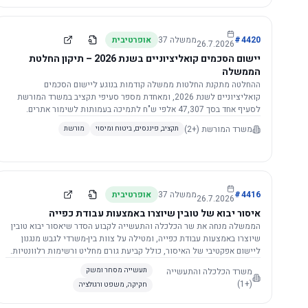
4420
#
ממשלה
37
אופרטיבית
26.7.2026
יישום הסכמים קואליציוניים בשנת 2026 – תיקון החלטת
הממשלה
ההחלטה מתקנת החלטות ממשלה קודמות בנוגע ליישום הסכמים
קואליציוניים לשנת 2026, ומאחדת מספר סעיפי תקציב במשרד המורשת
לסעיף אחד בסך 47,307 אלפי ש"ח לתמיכה בעמותות לשימור אתרים.
הסכום יופחת ב-3%, ויישום ההחלטה מותנה בקבלת חוות דעת מקצועית
משרד המורשת
(+2)
תקציב, פיננסים, ביטוח ומיסוי
מורשת
ומשפטית מהמשרד הרלוונטי, תוך הקפדה על נהלים קיימים ומניעת כפל
תקצוב. בנוסף, כל שינוי בסכומים הכוללים להסכמים קואליציוניים יגרור
הפחתה יחסית בסכום זה.
4416
#
ממשלה
37
אופרטיבית
26.7.2026
איסור יבוא של טובין שיוצרו באמצעות עבודת כפייה
הממשלה מנחה את שר הכלכלה והתעשייה לקבוע הסדר שיאסור יבוא טובין
שיוצרו באמצעות עבודת כפייה, ומטילה על צוות בין-משרדי לגבש מנגנון
ליישום אפקטיבי של האיסור, כולל קביעת גורם מחליט ורשימות רלוונטיות.
משרד הכלכלה והתעשייה
תעשייה מסחר ומשק
(+1)
חקיקה, משפט ורגולציה