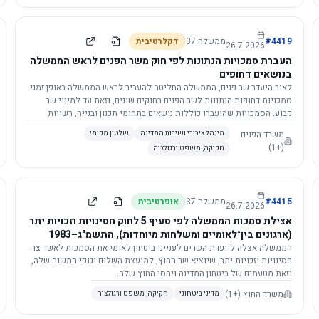
4419
#
ממשלה
37
דקלרטיבית
26.7.2026
העברת סמכויות הנתונות לפי חוק משר הפנים לראש הממשלה
בנושאים דחופים
לאור היעדר שר פנים, הממשלה החליטה להעביר לראש הממשלה באופן זמני
סמכויות דחופות הנתונות לשר הפנים בחוקים שונים, וזאת עד למינוי שר
קבוע. הסמכויות שהועברו כוללות נושאים בתחומי תכנון ובנייה, רשויות
מקומיות, כניסה לישראל, הסדרת מקומות רחצה ועוד, וההחלטה תובא
משרד הפנים
מינהל ציבורי ושירות המדינה
שלטון מקומי
לאישור הכנסת. עם מינוי שר פנים, הסמכויות יחזרו אליו אוטומטית.
(+1)
חקיקה, משפט ורגולציה
4415
#
ממשלה
37
אופרטיבית
26.7.2026
אצילת סמכות הממשלה לפי סעיף 5 לחוק חסינויות וזכויות יתר
(ארגונים בין־לאומיים ומשלחות מיוחדות), התשמ"ג–1983
לוועדת השרים לענייני ביטחון לאומי
הממשלה אצלה לוועדת השרים לענייני ביטחון לאומי את הסמכות לאשר צו
חסינויות וזכויות יתר, שיוציא שר החוץ, למועצת השלום וגופי המשנה שלה,
וזאת מטעמים של ביטחון המדינה ויחסי החוץ שלה.
משרד החוץ
(+1)
מדיני ביטחוני
חקיקה, משפט ורגולציה