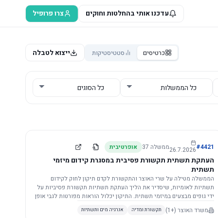
עדכנו אותי בהחלטות וחוקים
צרו פרופיל
ייצוא לטבלה
כרטיסים
סטטיסטיקות
4421
#
ממשלה
37
אופרטיבית
26.7.2026
העתקת תשתית תקשורת פסיבית במסגרת קידום מיזמי
תשתית
הממשלה מטילה על שרי האוצר והתקשורת לקדם תיקון לחוק לקידום
תשתיות לאומיות, שיסדיר את הליך העתקת תשתיות תקשורת פסיביות על
ידי גופים מבצעים במיזמי תשתית. התיקון יכלול הוראות מפורטות לגבי אופן
הביצוע, התייעצות עם ספקים מורשים, מועדי הודעות, תשלום עלויות
משרד האוצר
(+1)
תקשורת ומדיה
אנרגיה מים ותשתיות
לספקים, ודרישות לקבלנים מוסמכים, במטרה לייעל את קידום מיזמי