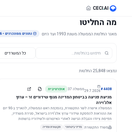
לג לתוכן הראשי
CECI
.
AI
מה החליטו
מאגר החלטות הממשלה משנת 1993 ועד היום
נתונים מסונכרנים
• 29.7.2026
נמצאו
25,848
החלטות
4408
#
ממשלה
37
אופרטיבית
29.7.2026
מניעת פגיעה בביטחון המדינה מגוף שידורים זר – ערוץ
אלג'זירה
הממשלה אישרה לשר התקשורת, בהסכמת ראש הממשלה, להאריך ב-90 יום
את ההוראות להפסקת שידורי ערוץ אלג'זירה בישראל, סגירת משרדיו,
תפיסת ציודו והגבלת הגישה לאתרי האינטרנט ולשידוריו ברשתות
החברתיות, וזאת בשל פגיעה ממשית בביטחון המדינה.
משרד התקשורת
מדיני ביטחוני
תקשורת ומדיה