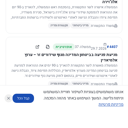
אלג'זירה
הממשלה אישרה לשר התקשורת, בהסכמת ראש הממשלה, להאריך ב-90 יום
את ההוראות להפסקת שידורי ערוץ אלג'זירה בישראל, סגירת משרדיו,
תפיסת ציודו והגבלת הגישה לאתרי האינטרנט ולשידוריו ברשתות החברתיות,
וזאת בשל פגיעה ממשית בביטחון המדינה.
משרד התקשורת
מדיני ביטחוני
תקשורת ומדיה
4407
#
ממשלה
37
אופרטיבית
29.7.2026
מניעת פגיעה בביטחון המדינה מגוף שידורים זר – ערוץ
אלמיאדין
הממשלה מאשרת לשר התקשורת להאריך ב-90 ימים את ההוראות למניעת
פגיעה בביטחון המדינה מערוץ אלמיאדין, הכוללות תפיסת ציוד, הגבלת גישה
לאתרי אינטרנט ושידורים חיים, בהתאם לחוק מניעת גוף שידורים זר.
משרד התקשורת
מדיני ביטחוני
תקשורת ומדיה
אנחנו משתמשים בעוגיות לשיפור חוויית המשתמש
וניתוח גלישה. המשך השימוש באתר מהווה הסכמה.
קבל הכל
מדיניות פרטיות
4421
#
ממשלה
37
אופרטיבית
26.7.2026
העתקת תשתית תקשורת פסיבית במסגרת קידום מיזמי
עוזר לחוקר
מנתח החלטות ממשלה
מנתח מדיניות
מה החליטו
דוחות המוניטור
תשתית
הממשלה מטילה על שרי האוצר והתקשורת לקדם תיקון לחוק לקידום
נגישות
|
פרטיות
|
CECI.AI
2026
©