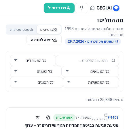
לג לתוכן הראשי
CECI
.
AI
צרו פרופיל
מה החליטו
מאגר החלטות הממשלה משנת 1993
כרטיסים
סטטיסטיקות
ועד היום
ייצוא לטבלה
נתונים מסונכרנים
• 29.7.2026
נמצאו
25,848
החלטות
4408
#
ממשלה
37
אופרטיבית
29.7.2026
מניעת פגיעה בביטחון המדינה מגוף שידורים זר – ערוץ