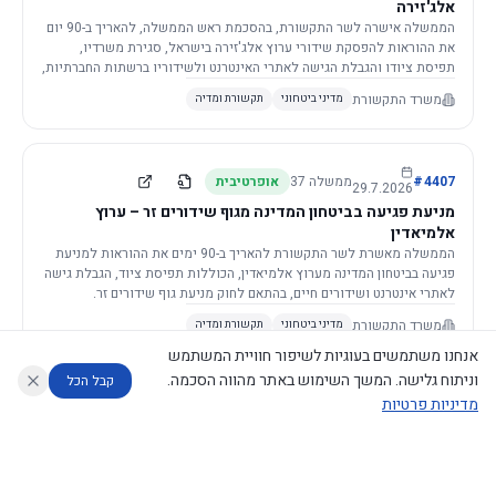
אלג'זירה
הממשלה אישרה לשר התקשורת, בהסכמת ראש הממשלה, להאריך ב-90 יום
את ההוראות להפסקת שידורי ערוץ אלג'זירה בישראל, סגירת משרדיו,
תפיסת ציודו והגבלת הגישה לאתרי האינטרנט ולשידוריו ברשתות החברתיות,
וזאת בשל פגיעה ממשית בביטחון המדינה.
משרד התקשורת
מדיני ביטחוני
תקשורת ומדיה
4407
#
ממשלה
37
אופרטיבית
29.7.2026
מניעת פגיעה בביטחון המדינה מגוף שידורים זר – ערוץ
אלמיאדין
הממשלה מאשרת לשר התקשורת להאריך ב-90 ימים את ההוראות למניעת
פגיעה בביטחון המדינה מערוץ אלמיאדין, הכוללות תפיסת ציוד, הגבלת גישה
לאתרי אינטרנט ושידורים חיים, בהתאם לחוק מניעת גוף שידורים זר.
משרד התקשורת
מדיני ביטחוני
תקשורת ומדיה
אנחנו משתמשים בעוגיות לשיפור חוויית המשתמש
וניתוח גלישה. המשך השימוש באתר מהווה הסכמה.
קבל הכל
מדיניות פרטיות
4421
#
ממשלה
37
אופרטיבית
26.7.2026
העתקת תשתית תקשורת פסיבית במסגרת קידום מיזמי
עוזר לחוקר
מנתח החלטות ממשלה
מנתח מדיניות
מה החליטו
דוחות המוניטור
תשתית
הממשלה מטילה על שרי האוצר והתקשורת לקדם תיקון לחוק לקידום
נגישות
|
פרטיות
|
CECI.AI
2026
©