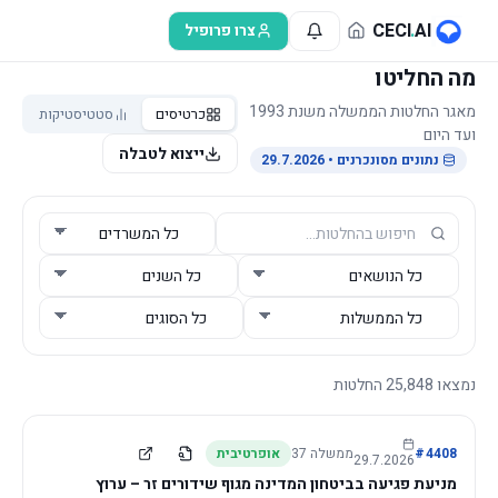
לג לתוכן הראשי
CECI
.
AI
צרו פרופיל
מה החליטו
מאגר החלטות הממשלה משנת 1993
כרטיסים
סטטיסטיקות
ועד היום
ייצוא לטבלה
נתונים מסונכרנים
• 29.7.2026
נמצאו
25,848
החלטות
4408
#
ממשלה
37
אופרטיבית
29.7.2026
מניעת פגיעה בביטחון המדינה מגוף שידורים זר – ערוץ