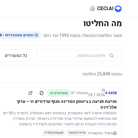
לג לתוכן הראשי
CECI
.
AI
מה החליטו
מאגר החלטות הממשלה משנת 1993 ועד היום
נתונים מסונכרנים
• 29.7.2026
נמצאו
25,848
החלטות
4408
#
ממשלה
37
אופרטיבית
29.7.2026
מניעת פגיעה בביטחון המדינה מגוף שידורים זר – ערוץ
אלג'זירה
הממשלה אישרה לשר התקשורת, בהסכמת ראש הממשלה, להאריך ב-90 יום
את ההוראות להפסקת שידורי ערוץ אלג'זירה בישראל, סגירת משרדיו,
תפיסת ציודו והגבלת הגישה לאתרי האינטרנט ולשידוריו ברשתות
החברתיות, וזאת בשל פגיעה ממשית בביטחון המדינה.
משרד התקשורת
מדיני ביטחוני
תקשורת ומדיה