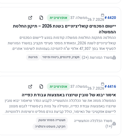
4420
#
ממשלה
37
אופרטיבית
26.7.2026
יישום הסכמים קואליציוניים בשנת 2026 – תיקון החלטת
הממשלה
ההחלטה מתקנת החלטות ממשלה קודמות בנוגע ליישום הסכמים
קואליציוניים לשנת 2026, ומאחדת מספר סעיפי תקציב במשרד המורשת
לסעיף אחד בסך 47,307 אלפי ש"ח לתמיכה בעמותות לשימור אתרים.
הסכום יופחת ב-3%, ויישום ההחלטה מותנה בקבלת חוות דעת מקצועית
משרד המורשת
(+2)
תקציב, פיננסים, ביטוח ומיסוי
מורשת
ומשפטית מהמשרד הרלוונטי, תוך הקפדה על נהלים קיימים ומניעת כפל
תקצוב. בנוסף, כל שינוי בסכומים הכוללים להסכמים קואליציוניים יגרור
הפחתה יחסית בסכום זה.
4416
#
ממשלה
37
אופרטיבית
26.7.2026
איסור יבוא של טובין שיוצרו באמצעות עבודת כפייה
הממשלה מנחה את שר הכלכלה והתעשייה לקבוע הסדר שיאסור יבוא טובין
שיוצרו באמצעות עבודת כפייה, ומטילה על צוות בין-משרדי לגבש מנגנון
ליישום אפקטיבי של האיסור, כולל קביעת גורם מחליט ורשימות רלוונטיות.
משרד הכלכלה והתעשייה
תעשייה מסחר ומשק
(+1)
חקיקה, משפט ורגולציה