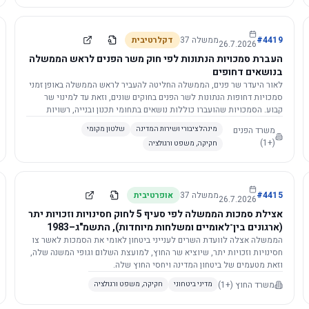
4419
#
ממשלה
37
דקלרטיבית
26.7.2026
העברת סמכויות הנתונות לפי חוק משר הפנים לראש הממשלה
בנושאים דחופים
לאור היעדר שר פנים, הממשלה החליטה להעביר לראש הממשלה באופן זמני
סמכויות דחופות הנתונות לשר הפנים בחוקים שונים, וזאת עד למינוי שר
קבוע. הסמכויות שהועברו כוללות נושאים בתחומי תכנון ובנייה, רשויות
מקומיות, כניסה לישראל, הסדרת מקומות רחצה ועוד, וההחלטה תובא
משרד הפנים
מינהל ציבורי ושירות המדינה
שלטון מקומי
לאישור הכנסת. עם מינוי שר פנים, הסמכויות יחזרו אליו אוטומטית.
(+1)
חקיקה, משפט ורגולציה
4415
#
ממשלה
37
אופרטיבית
26.7.2026
אצילת סמכות הממשלה לפי סעיף 5 לחוק חסינויות וזכויות יתר
(ארגונים בין־לאומיים ומשלחות מיוחדות), התשמ"ג–1983
לוועדת השרים לענייני ביטחון לאומי
הממשלה אצלה לוועדת השרים לענייני ביטחון לאומי את הסמכות לאשר צו
חסינויות וזכויות יתר, שיוציא שר החוץ, למועצת השלום וגופי המשנה שלה,
וזאת מטעמים של ביטחון המדינה ויחסי החוץ שלה.
משרד החוץ
(+1)
מדיני ביטחוני
חקיקה, משפט ורגולציה