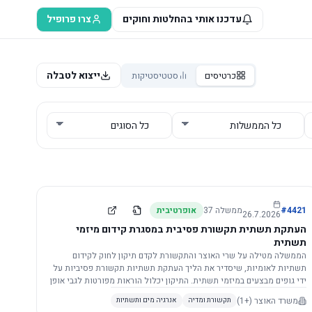
עדכנו אותי בהחלטות וחוקים
צרו פרופיל
ייצוא לטבלה
כרטיסים
סטטיסטיקות
4421
#
ממשלה
37
אופרטיבית
26.7.2026
העתקת תשתית תקשורת פסיבית במסגרת קידום מיזמי
תשתית
הממשלה מטילה על שרי האוצר והתקשורת לקדם תיקון לחוק לקידום
תשתיות לאומיות, שיסדיר את הליך העתקת תשתיות תקשורת פסיביות על
ידי גופים מבצעים במיזמי תשתית. התיקון יכלול הוראות מפורטות לגבי אופן
הביצוע, התייעצות עם ספקים מורשים, מועדי הודעות, תשלום עלויות
משרד האוצר
(+1)
תקשורת ומדיה
אנרגיה מים ותשתיות
לספקים, ודרישות לקבלנים מוסמכים, במטרה לייעל את קידום מיזמי