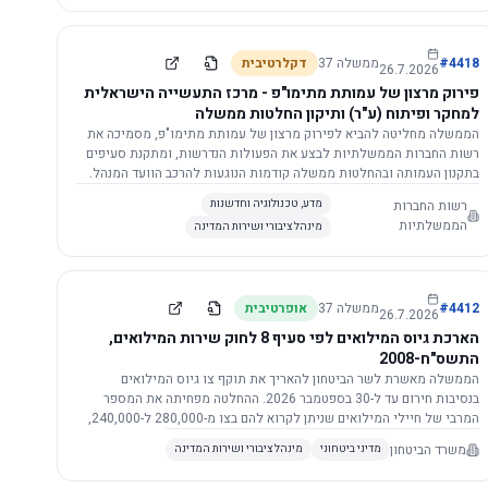
התשתית.
4418
#
ממשלה
37
דקלרטיבית
26.7.2026
פירוק מרצון של עמותת מתימו"פ - מרכז התעשייה הישראלית
למחקר ופיתוח (ע"ר) ותיקון החלטות ממשלה
הממשלה מחליטה להביא לפירוק מרצון של עמותת מתימו"פ, מסמיכה את
רשות החברות הממשלתיות לבצע את הפעולות הנדרשות, ומתקנת סעיפים
בתקנון העמותה ובהחלטות ממשלה קודמות הנוגעות להרכב הוועד המנהל.
רשות החברות
מדע, טכנולוגיה וחדשנות
הממשלתיות
מינהל ציבורי ושירות המדינה
4412
#
ממשלה
37
אופרטיבית
26.7.2026
הארכת גיוס המילואים לפי סעיף 8 לחוק שירות המילואים,
התשס"ח-2008
הממשלה מאשרת לשר הביטחון להאריך את תוקף צו גיוס המילואים
בנסיבות חירום עד ל-30 בספטמבר 2026. ההחלטה מפחיתה את המספר
המרבי של חיילי המילואים שניתן לקרוא להם בצו מ-280,000 ל-240,000,
ומסמיכה גורמים צבאיים לקרוא לחיילים לשירות תוך הגדרת תנאים לגיוס
משרד הביטחון
מדיני ביטחוני
מינהל ציבורי ושירות המדינה
חוזר.