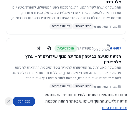
אלג'זירה
הממשלה אישרה לשר התקשורת, בהסכמת ראש הממשלה, להאריך ב-90 יום
את ההוראות להפסקת שידורי ערוץ אלג'זירה בישראל, סגירת משרדיו,
תפיסת ציודו והגבלת הגישה לאתרי האינטרנט ולשידוריו ברשתות החברתיות,
וזאת בשל פגיעה ממשית בביטחון המדינה.
משרד התקשורת
מדיני ביטחוני
תקשורת ומדיה
4407
#
ממשלה
37
אופרטיבית
29.7.2026
מניעת פגיעה בביטחון המדינה מגוף שידורים זר – ערוץ
אלמיאדין
הממשלה מאשרת לשר התקשורת להאריך ב-90 ימים את ההוראות למניעת
פגיעה בביטחון המדינה מערוץ אלמיאדין, הכוללות תפיסת ציוד, הגבלת גישה
לאתרי אינטרנט ושידורים חיים, בהתאם לחוק מניעת גוף שידורים זר.
משרד התקשורת
מדיני ביטחוני
תקשורת ומדיה
אנחנו משתמשים בעוגיות לשיפור חוויית המשתמש
וניתוח גלישה. המשך השימוש באתר מהווה הסכמה.
קבל הכל
מדיניות פרטיות
4421
#
ממשלה
37
אופרטיבית
26.7.2026
העתקת תשתית תקשורת פסיבית במסגרת קידום מיזמי
עוזר לחוקר
מנתח החלטות ממשלה
מנתח מדיניות
מה החליטו
דוחות המוניטור
תשתית
הממשלה מטילה על שרי האוצר והתקשורת לקדם תיקון לחוק לקידום
נגישות
|
פרטיות
|
CECI.AI
2026
©