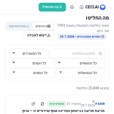
לג לתוכן הראשי
CECI
.
AI
צרו פרופיל
מה החליטו
מאגר החלטות הממשלה משנת 1993
כרטיסים
סטטיסטיקות
ועד היום
ייצוא לטבלה
נתונים מסונכרנים
• 29.7.2026
נמצאו
25,848
החלטות
4408
#
ממשלה
37
אופרטיבית
29.7.2026
מניעת פגיעה בביטחון המדינה מגוף שידורים זר – ערוץ