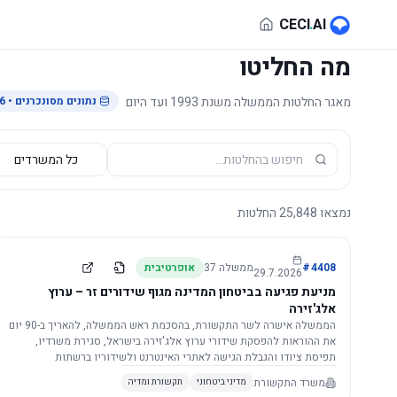
לג לתוכן הראשי
CECI
.
AI
מה החליטו
מאגר החלטות הממשלה משנת 1993 ועד היום
נתונים מסונכרנים
• 29.7.2026
נמצאו
25,848
החלטות
4408
#
ממשלה
37
אופרטיבית
29.7.2026
מניעת פגיעה בביטחון המדינה מגוף שידורים זר – ערוץ
אלג'זירה
הממשלה אישרה לשר התקשורת, בהסכמת ראש הממשלה, להאריך ב-90 יום
את ההוראות להפסקת שידורי ערוץ אלג'זירה בישראל, סגירת משרדיו,
תפיסת ציודו והגבלת הגישה לאתרי האינטרנט ולשידוריו ברשתות
החברתיות, וזאת בשל פגיעה ממשית בביטחון המדינה.
משרד התקשורת
מדיני ביטחוני
תקשורת ומדיה