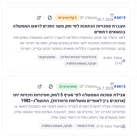
4419
#
ממשלה
37
דקלרטיבית
26.7.2026
העברת סמכויות הנתונות לפי חוק משר הפנים לראש הממשלה
בנושאים דחופים
לאור היעדר שר פנים, הממשלה החליטה להעביר לראש הממשלה באופן זמני
סמכויות דחופות הנתונות לשר הפנים בחוקים שונים, וזאת עד למינוי שר
קבוע. הסמכויות שהועברו כוללות נושאים בתחומי תכנון ובנייה, רשויות
מקומיות, כניסה לישראל, הסדרת מקומות רחצה ועוד, וההחלטה תובא
משרד הפנים
מינהל ציבורי ושירות המדינה
שלטון מקומי
לאישור הכנסת. עם מינוי שר פנים, הסמכויות יחזרו אליו אוטומטית.
(+1)
חקיקה, משפט ורגולציה
4415
#
ממשלה
37
אופרטיבית
26.7.2026
אצילת סמכות הממשלה לפי סעיף 5 לחוק חסינויות וזכויות יתר
(ארגונים בין־לאומיים ומשלחות מיוחדות), התשמ"ג–1983
לוועדת השרים לענייני ביטחון לאומי
הממשלה אצלה לוועדת השרים לענייני ביטחון לאומי את הסמכות לאשר צו
חסינויות וזכויות יתר, שיוציא שר החוץ, למועצת השלום וגופי המשנה שלה,
וזאת מטעמים של ביטחון המדינה ויחסי החוץ שלה.
משרד החוץ
(+1)
מדיני ביטחוני
חקיקה, משפט ורגולציה