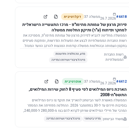
התשתית.
4418
#
ממשלה
37
דקלרטיבית
26.7.2026
פירוק מרצון של עמותת מתימו"פ - מרכז התעשייה הישראלית
למחקר ופיתוח (ע"ר) ותיקון החלטות ממשלה
הממשלה מחליטה להביא לפירוק מרצון של עמותת מתימו"פ, מסמיכה את
רשות החברות הממשלתיות לבצע את הפעולות הנדרשות, ומתקנת סעיפים
בתקנון העמותה ובהחלטות ממשלה קודמות הנוגעות להרכב הוועד המנהל.
רשות החברות
מדע, טכנולוגיה וחדשנות
הממשלתיות
מינהל ציבורי ושירות המדינה
4412
#
ממשלה
37
אופרטיבית
26.7.2026
הארכת גיוס המילואים לפי סעיף 8 לחוק שירות המילואים,
התשס"ח-2008
הממשלה מאשרת לשר הביטחון להאריך את תוקף צו גיוס המילואים
בנסיבות חירום עד ל-30 בספטמבר 2026. ההחלטה מפחיתה את המספר
המרבי של חיילי המילואים שניתן לקרוא להם בצו מ-280,000 ל-240,000,
ומסמיכה גורמים צבאיים לקרוא לחיילים לשירות תוך הגדרת תנאים לגיוס
משרד הביטחון
מדיני ביטחוני
מינהל ציבורי ושירות המדינה
חוזר.