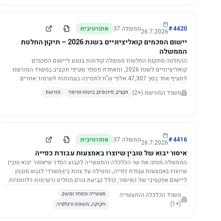
4420
#
ממשלה
37
אופרטיבית
26.7.2026
יישום הסכמים קואליציוניים בשנת 2026 – תיקון החלטת
הממשלה
ההחלטה מתקנת החלטות ממשלה קודמות בנוגע ליישום הסכמים
קואליציוניים לשנת 2026, ומאחדת מספר סעיפי תקציב במשרד המורשת
לסעיף אחד בסך 47,307 אלפי ש"ח לתמיכה בעמותות לשימור אתרים.
הסכום יופחת ב-3%, ויישום ההחלטה מותנה בקבלת חוות דעת מקצועית
משרד המורשת
(+2)
תקציב, פיננסים, ביטוח ומיסוי
מורשת
ומשפטית מהמשרד הרלוונטי, תוך הקפדה על נהלים קיימים ומניעת כפל
תקצוב. בנוסף, כל שינוי בסכומים הכוללים להסכמים קואליציוניים יגרור
הפחתה יחסית בסכום זה.
4416
#
ממשלה
37
אופרטיבית
26.7.2026
איסור יבוא של טובין שיוצרו באמצעות עבודת כפייה
הממשלה מנחה את שר הכלכלה והתעשייה לקבוע הסדר שיאסור יבוא טובין
שיוצרו באמצעות עבודת כפייה, ומטילה על צוות בין-משרדי לגבש מנגנון
ליישום אפקטיבי של האיסור, כולל קביעת גורם מחליט ורשימות רלוונטיות.
משרד הכלכלה והתעשייה
תעשייה מסחר ומשק
(+1)
חקיקה, משפט ורגולציה