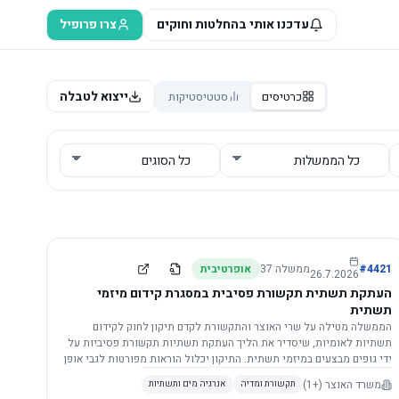
עדכנו אותי בהחלטות וחוקים
צרו פרופיל
ייצוא לטבלה
כרטיסים
סטטיסטיקות
4421
#
ממשלה
37
אופרטיבית
26.7.2026
העתקת תשתית תקשורת פסיבית במסגרת קידום מיזמי
תשתית
הממשלה מטילה על שרי האוצר והתקשורת לקדם תיקון לחוק לקידום
תשתיות לאומיות, שיסדיר את הליך העתקת תשתיות תקשורת פסיביות על
ידי גופים מבצעים במיזמי תשתית. התיקון יכלול הוראות מפורטות לגבי אופן
הביצוע, התייעצות עם ספקים מורשים, מועדי הודעות, תשלום עלויות
משרד האוצר
(+1)
תקשורת ומדיה
אנרגיה מים ותשתיות
לספקים, ודרישות לקבלנים מוסמכים, במטרה לייעל את קידום מיזמי