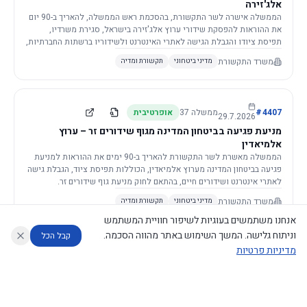
אלג'זירה
הממשלה אישרה לשר התקשורת, בהסכמת ראש הממשלה, להאריך ב-90 יום
את ההוראות להפסקת שידורי ערוץ אלג'זירה בישראל, סגירת משרדיו,
תפיסת ציודו והגבלת הגישה לאתרי האינטרנט ולשידוריו ברשתות החברתיות,
וזאת בשל פגיעה ממשית בביטחון המדינה.
משרד התקשורת
מדיני ביטחוני
תקשורת ומדיה
4407
#
ממשלה
37
אופרטיבית
29.7.2026
מניעת פגיעה בביטחון המדינה מגוף שידורים זר – ערוץ
אלמיאדין
הממשלה מאשרת לשר התקשורת להאריך ב-90 ימים את ההוראות למניעת
פגיעה בביטחון המדינה מערוץ אלמיאדין, הכוללות תפיסת ציוד, הגבלת גישה
לאתרי אינטרנט ושידורים חיים, בהתאם לחוק מניעת גוף שידורים זר.
משרד התקשורת
מדיני ביטחוני
תקשורת ומדיה
אנחנו משתמשים בעוגיות לשיפור חוויית המשתמש
וניתוח גלישה. המשך השימוש באתר מהווה הסכמה.
קבל הכל
מדיניות פרטיות
4421
#
ממשלה
37
אופרטיבית
26.7.2026
העתקת תשתית תקשורת פסיבית במסגרת קידום מיזמי
עוזר לחוקר
מנתח החלטות ממשלה
מנתח מדיניות
מה החליטו
דוחות המוניטור
תשתית
הממשלה מטילה על שרי האוצר והתקשורת לקדם תיקון לחוק לקידום
נגישות
|
פרטיות
|
CECI.AI
2026
©