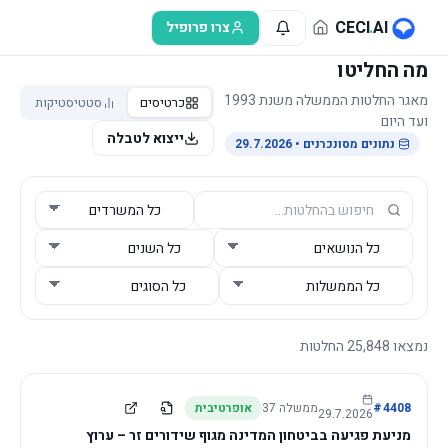
לג לתוכן הראשי
CECI
.
AI
צרו פרופיל
מה החליטו
מאגר החלטות הממשלה משנת 1993
כרטיסים
סטטיסטיקות
ועד היום
ייצוא לטבלה
נתונים מסונכרנים
• 29.7.2026
נמצאו
25,848
החלטות
4408
#
ממשלה
37
אופרטיבית
29.7.2026
מניעת פגיעה בביטחון המדינה מגוף שידורים זר – ערוץ