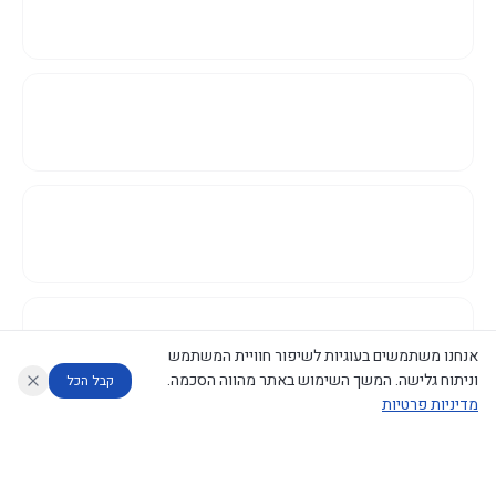
אנחנו משתמשים בעוגיות לשיפור חוויית המשתמש
וניתוח גלישה. המשך השימוש באתר מהווה הסכמה.
קבל הכל
מדיניות פרטיות
עוזר לחוקר
מנתח החלטות ממשלה
מנתח מדיניות
מה החליטו
דוחות המוניטור
נגישות
|
פרטיות
|
CECI.AI
2026
©