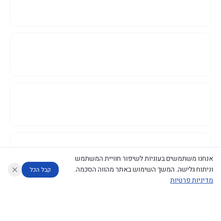
אנחנו משתמשים בעוגיות לשיפור חוויית המשתמש
וניתוח גלישה. המשך השימוש באתר מהווה הסכמה.
קבל הכל
מדיניות פרטיות
עוזר לחוקר
מנתח החלטות ממשלה
מנתח מדיניות
מה החליטו
דוחות המוניטור
נגישות
|
פרטיות
|
CECI.AI
2026
©