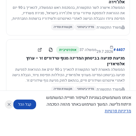
אלג'זירה
הממשלה אישרה לשר התקשורת, בהסכמת ראש הממשלה, להאריך ב-90 יום
את ההוראות להפסקת שידורי ערוץ אלג'זירה בישראל, סגירת משרדיו,
תפיסת ציודו והגבלת הגישה לאתרי האינטרנט ולשידוריו ברשתות החברתיות,
וזאת בשל פגיעה ממשית בביטחון המדינה.
משרד התקשורת
מדיני ביטחוני
תקשורת ומדיה
4407
#
ממשלה
37
אופרטיבית
29.7.2026
מניעת פגיעה בביטחון המדינה מגוף שידורים זר – ערוץ
אלמיאדין
הממשלה מאשרת לשר התקשורת להאריך ב-90 ימים את ההוראות למניעת
פגיעה בביטחון המדינה מערוץ אלמיאדין, הכוללות תפיסת ציוד, הגבלת גישה
לאתרי אינטרנט ושידורים חיים, בהתאם לחוק מניעת גוף שידורים זר.
משרד התקשורת
מדיני ביטחוני
תקשורת ומדיה
אנחנו משתמשים בעוגיות לשיפור חוויית המשתמש
וניתוח גלישה. המשך השימוש באתר מהווה הסכמה.
קבל הכל
מדיניות פרטיות
4421
#
ממשלה
37
אופרטיבית
26.7.2026
העתקת תשתית תקשורת פסיבית במסגרת קידום מיזמי
עוזר לחוקר
מנתח החלטות ממשלה
מנתח מדיניות
מה החליטו
דוחות המוניטור
תשתית
הממשלה מטילה על שרי האוצר והתקשורת לקדם תיקון לחוק לקידום
נגישות
|
פרטיות
|
CECI.AI
2026
©