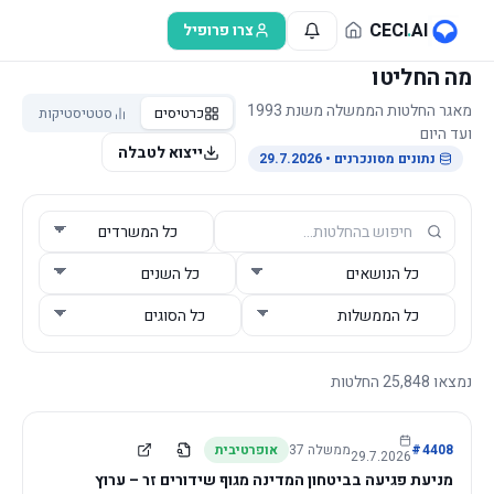
לג לתוכן הראשי
CECI
.
AI
צרו פרופיל
מה החליטו
מאגר החלטות הממשלה משנת 1993
כרטיסים
סטטיסטיקות
ועד היום
ייצוא לטבלה
נתונים מסונכרנים
• 29.7.2026
נמצאו
25,848
החלטות
4408
#
ממשלה
37
אופרטיבית
29.7.2026
מניעת פגיעה בביטחון המדינה מגוף שידורים זר – ערוץ