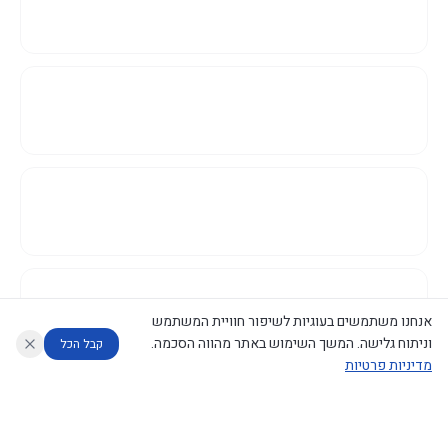
אנחנו משתמשים בעוגיות לשיפור חוויית המשתמש
וניתוח גלישה. המשך השימוש באתר מהווה הסכמה.
קבל הכל
מדיניות פרטיות
עוזר לחוקר
מנתח החלטות ממשלה
מנתח מדיניות
מה החליטו
דוחות המוניטור
נגישות
|
פרטיות
|
CECI.AI
2026
©