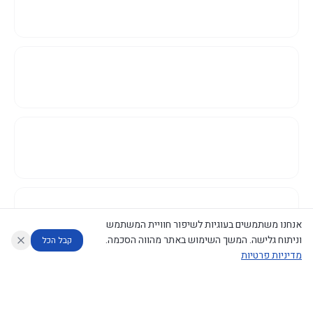
אנחנו משתמשים בעוגיות לשיפור חוויית המשתמש
וניתוח גלישה. המשך השימוש באתר מהווה הסכמה.
קבל הכל
מדיניות פרטיות
עוזר לחוקר
מנתח החלטות ממשלה
מנתח מדיניות
מה החליטו
דוחות המוניטור
נגישות
|
פרטיות
|
CECI.AI
2026
©