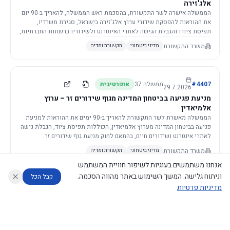
אלג'זירה
הממשלה אישרה לשר התקשורת, בהסכמת ראש הממשלה, להאריך ב-90 יום
את ההוראות להפסקת שידורי ערוץ אלג'זירה בישראל, סגירת משרדיו,
תפיסת ציודו והגבלת הגישה לאתרי האינטרנט ולשידוריו ברשתות החברתיות,
וזאת בשל פגיעה ממשית בביטחון המדינה.
משרד התקשורת
מדיני ביטחוני
תקשורת ומדיה
4407
#
ממשלה
37
אופרטיבית
29.7.2026
מניעת פגיעה בביטחון המדינה מגוף שידורים זר – ערוץ
אלמיאדין
הממשלה מאשרת לשר התקשורת להאריך ב-90 ימים את ההוראות למניעת
פגיעה בביטחון המדינה מערוץ אלמיאדין, הכוללות תפיסת ציוד, הגבלת גישה
לאתרי אינטרנט ושידורים חיים, בהתאם לחוק מניעת גוף שידורים זר.
משרד התקשורת
מדיני ביטחוני
תקשורת ומדיה
אנחנו משתמשים בעוגיות לשיפור חוויית המשתמש
וניתוח גלישה. המשך השימוש באתר מהווה הסכמה.
קבל הכל
מדיניות פרטיות
4421
#
ממשלה
37
אופרטיבית
26.7.2026
העתקת תשתית תקשורת פסיבית במסגרת קידום מיזמי
עוזר לחוקר
מנתח החלטות ממשלה
מנתח מדיניות
מה החליטו
דוחות המוניטור
תשתית
הממשלה מטילה על שרי האוצר והתקשורת לקדם תיקון לחוק לקידום
נגישות
|
פרטיות
|
CECI.AI
2026
©