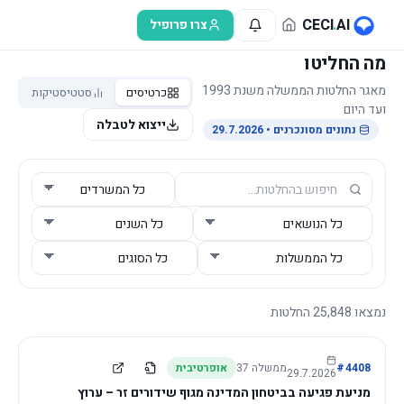
לג לתוכן הראשי
CECI
.
AI
צרו פרופיל
מה החליטו
מאגר החלטות הממשלה משנת 1993
כרטיסים
סטטיסטיקות
ועד היום
ייצוא לטבלה
נתונים מסונכרנים
• 29.7.2026
נמצאו
25,848
החלטות
4408
#
ממשלה
37
אופרטיבית
29.7.2026
מניעת פגיעה בביטחון המדינה מגוף שידורים זר – ערוץ