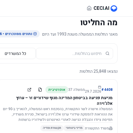
לג לתוכן הראשי
CECI
.
AI
מה החליטו
מאגר החלטות הממשלה משנת 1993 ועד היום
נתונים מסונכרנים
• 29.7.2026
נמצאו
25,848
החלטות
4408
#
ממשלה
37
אופרטיבית
29.7.2026
מניעת פגיעה בביטחון המדינה מגוף שידורים זר – ערוץ
אלג'זירה
הממשלה אישרה לשר התקשורת, בהסכמת ראש הממשלה, להאריך ב-90 יום
את ההוראות להפסקת שידורי ערוץ אלג'זירה בישראל, סגירת משרדיו,
תפיסת ציודו והגבלת הגישה לאתרי האינטרנט ולשידוריו ברשתות
החברתיות, וזאת בשל פגיעה ממשית בביטחון המדינה.
משרד התקשורת
מדיני ביטחוני
תקשורת ומדיה