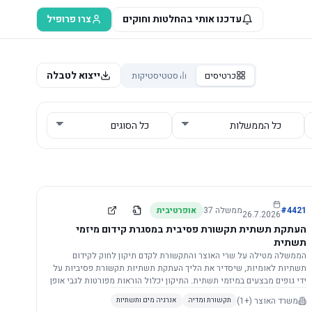
עדכנו אותי בהחלטות וחוקים
צרו פרופיל
ייצוא לטבלה
כרטיסים
סטטיסטיקות
4421
#
ממשלה
37
אופרטיבית
26.7.2026
העתקת תשתית תקשורת פסיבית במסגרת קידום מיזמי
תשתית
הממשלה מטילה על שרי האוצר והתקשורת לקדם תיקון לחוק לקידום
תשתיות לאומיות, שיסדיר את הליך העתקת תשתיות תקשורת פסיביות על
ידי גופים מבצעים במיזמי תשתית. התיקון יכלול הוראות מפורטות לגבי אופן
הביצוע, התייעצות עם ספקים מורשים, מועדי הודעות, תשלום עלויות
משרד האוצר
(+1)
תקשורת ומדיה
אנרגיה מים ותשתיות
לספקים, ודרישות לקבלנים מוסמכים, במטרה לייעל את קידום מיזמי