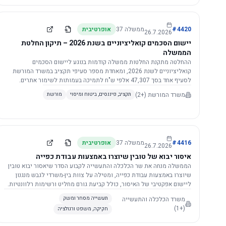
4420
#
ממשלה
37
אופרטיבית
26.7.2026
יישום הסכמים קואליציוניים בשנת 2026 – תיקון החלטת
הממשלה
ההחלטה מתקנת החלטות ממשלה קודמות בנוגע ליישום הסכמים
קואליציוניים לשנת 2026, ומאחדת מספר סעיפי תקציב במשרד המורשת
לסעיף אחד בסך 47,307 אלפי ש"ח לתמיכה בעמותות לשימור אתרים.
הסכום יופחת ב-3%, ויישום ההחלטה מותנה בקבלת חוות דעת מקצועית
משרד המורשת
(+2)
תקציב, פיננסים, ביטוח ומיסוי
מורשת
ומשפטית מהמשרד הרלוונטי, תוך הקפדה על נהלים קיימים ומניעת כפל
תקצוב. בנוסף, כל שינוי בסכומים הכוללים להסכמים קואליציוניים יגרור
הפחתה יחסית בסכום זה.
4416
#
ממשלה
37
אופרטיבית
26.7.2026
איסור יבוא של טובין שיוצרו באמצעות עבודת כפייה
הממשלה מנחה את שר הכלכלה והתעשייה לקבוע הסדר שיאסור יבוא טובין
שיוצרו באמצעות עבודת כפייה, ומטילה על צוות בין-משרדי לגבש מנגנון
ליישום אפקטיבי של האיסור, כולל קביעת גורם מחליט ורשימות רלוונטיות.
משרד הכלכלה והתעשייה
תעשייה מסחר ומשק
(+1)
חקיקה, משפט ורגולציה