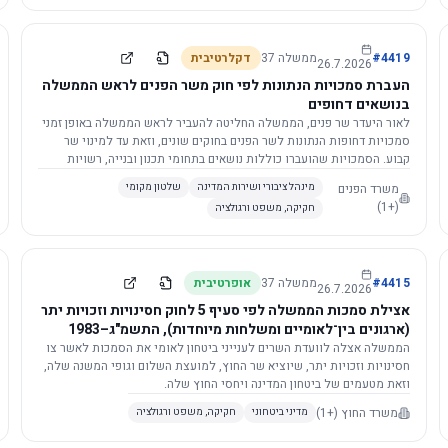
4419
#
ממשלה
37
דקלרטיבית
26.7.2026
העברת סמכויות הנתונות לפי חוק משר הפנים לראש הממשלה
בנושאים דחופים
לאור היעדר שר פנים, הממשלה החליטה להעביר לראש הממשלה באופן זמני
סמכויות דחופות הנתונות לשר הפנים בחוקים שונים, וזאת עד למינוי שר
קבוע. הסמכויות שהועברו כוללות נושאים בתחומי תכנון ובנייה, רשויות
מקומיות, כניסה לישראל, הסדרת מקומות רחצה ועוד, וההחלטה תובא
משרד הפנים
מינהל ציבורי ושירות המדינה
שלטון מקומי
לאישור הכנסת. עם מינוי שר פנים, הסמכויות יחזרו אליו אוטומטית.
(+1)
חקיקה, משפט ורגולציה
4415
#
ממשלה
37
אופרטיבית
26.7.2026
אצילת סמכות הממשלה לפי סעיף 5 לחוק חסינויות וזכויות יתר
(ארגונים בין־לאומיים ומשלחות מיוחדות), התשמ"ג–1983
לוועדת השרים לענייני ביטחון לאומי
הממשלה אצלה לוועדת השרים לענייני ביטחון לאומי את הסמכות לאשר צו
חסינויות וזכויות יתר, שיוציא שר החוץ, למועצת השלום וגופי המשנה שלה,
וזאת מטעמים של ביטחון המדינה ויחסי החוץ שלה.
משרד החוץ
(+1)
מדיני ביטחוני
חקיקה, משפט ורגולציה