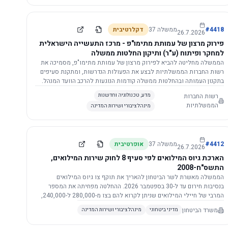
התשתית.
4418
#
ממשלה
37
דקלרטיבית
26.7.2026
פירוק מרצון של עמותת מתימו"פ - מרכז התעשייה הישראלית
למחקר ופיתוח (ע"ר) ותיקון החלטות ממשלה
הממשלה מחליטה להביא לפירוק מרצון של עמותת מתימו"פ, מסמיכה את
רשות החברות הממשלתיות לבצע את הפעולות הנדרשות, ומתקנת סעיפים
בתקנון העמותה ובהחלטות ממשלה קודמות הנוגעות להרכב הוועד המנהל.
רשות החברות
מדע, טכנולוגיה וחדשנות
הממשלתיות
מינהל ציבורי ושירות המדינה
4412
#
ממשלה
37
אופרטיבית
26.7.2026
הארכת גיוס המילואים לפי סעיף 8 לחוק שירות המילואים,
התשס"ח-2008
הממשלה מאשרת לשר הביטחון להאריך את תוקף צו גיוס המילואים
בנסיבות חירום עד ל-30 בספטמבר 2026. ההחלטה מפחיתה את המספר
המרבי של חיילי המילואים שניתן לקרוא להם בצו מ-280,000 ל-240,000,
ומסמיכה גורמים צבאיים לקרוא לחיילים לשירות תוך הגדרת תנאים לגיוס
משרד הביטחון
מדיני ביטחוני
מינהל ציבורי ושירות המדינה
חוזר.