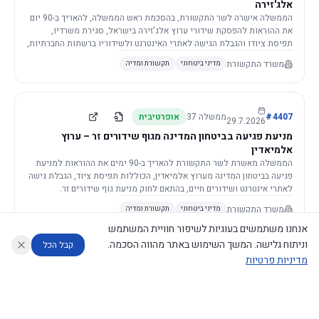
אלג'זירה
הממשלה אישרה לשר התקשורת, בהסכמת ראש הממשלה, להאריך ב-90 יום
את ההוראות להפסקת שידורי ערוץ אלג'זירה בישראל, סגירת משרדיו,
תפיסת ציודו והגבלת הגישה לאתרי האינטרנט ולשידוריו ברשתות החברתיות,
וזאת בשל פגיעה ממשית בביטחון המדינה.
משרד התקשורת
מדיני ביטחוני
תקשורת ומדיה
4407
#
ממשלה
37
אופרטיבית
29.7.2026
מניעת פגיעה בביטחון המדינה מגוף שידורים זר – ערוץ
אלמיאדין
הממשלה מאשרת לשר התקשורת להאריך ב-90 ימים את ההוראות למניעת
פגיעה בביטחון המדינה מערוץ אלמיאדין, הכוללות תפיסת ציוד, הגבלת גישה
לאתרי אינטרנט ושידורים חיים, בהתאם לחוק מניעת גוף שידורים זר.
משרד התקשורת
מדיני ביטחוני
תקשורת ומדיה
אנחנו משתמשים בעוגיות לשיפור חוויית המשתמש
וניתוח גלישה. המשך השימוש באתר מהווה הסכמה.
קבל הכל
מדיניות פרטיות
4421
#
ממשלה
37
אופרטיבית
26.7.2026
העתקת תשתית תקשורת פסיבית במסגרת קידום מיזמי
עוזר לחוקר
מנתח החלטות ממשלה
מנתח מדיניות
מה החליטו
דוחות המוניטור
תשתית
הממשלה מטילה על שרי האוצר והתקשורת לקדם תיקון לחוק לקידום
נגישות
|
פרטיות
|
CECI.AI
2026
©