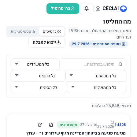
לג לתוכן הראשי
CECI
.
AI
צרו פרופיל
מה החליטו
מאגר החלטות הממשלה משנת 1993
כרטיסים
סטטיסטיקות
ועד היום
ייצוא לטבלה
נתונים מסונכרנים
• 29.7.2026
נמצאו
25,848
החלטות
4408
#
ממשלה
37
אופרטיבית
29.7.2026
מניעת פגיעה בביטחון המדינה מגוף שידורים זר – ערוץ