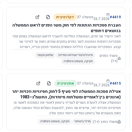
4419
#
ממשלה
37
דקלרטיבית
26.7.2026
העברת סמכויות הנתונות לפי חוק משר הפנים לראש הממשלה
בנושאים דחופים
לאור היעדר שר פנים, הממשלה החליטה להעביר לראש הממשלה באופן זמני
סמכויות דחופות הנתונות לשר הפנים בחוקים שונים, וזאת עד למינוי שר
קבוע. הסמכויות שהועברו כוללות נושאים בתחומי תכנון ובנייה, רשויות
מקומיות, כניסה לישראל, הסדרת מקומות רחצה ועוד, וההחלטה תובא
משרד הפנים
מינהל ציבורי ושירות המדינה
שלטון מקומי
לאישור הכנסת. עם מינוי שר פנים, הסמכויות יחזרו אליו אוטומטית.
(+1)
חקיקה, משפט ורגולציה
4415
#
ממשלה
37
אופרטיבית
26.7.2026
אצילת סמכות הממשלה לפי סעיף 5 לחוק חסינויות וזכויות יתר
(ארגונים בין־לאומיים ומשלחות מיוחדות), התשמ"ג–1983
לוועדת השרים לענייני ביטחון לאומי
הממשלה אצלה לוועדת השרים לענייני ביטחון לאומי את הסמכות לאשר צו
חסינויות וזכויות יתר, שיוציא שר החוץ, למועצת השלום וגופי המשנה שלה,
וזאת מטעמים של ביטחון המדינה ויחסי החוץ שלה.
משרד החוץ
(+1)
מדיני ביטחוני
חקיקה, משפט ורגולציה