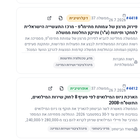
התשתית.
4418
#
ממשלה
37
דקלרטיבית
26.7.2026
פירוק מרצון של עמותת מתימו"פ - מרכז התעשייה הישראלית
למחקר ופיתוח (ע"ר) ותיקון החלטות ממשלה
הממשלה מחליטה להביא לפירוק מרצון של עמותת מתימו"פ, מסמיכה את
רשות החברות הממשלתיות לבצע את הפעולות הנדרשות, ומתקנת סעיפים
בתקנון העמותה ובהחלטות ממשלה קודמות הנוגעות להרכב הוועד המנהל.
רשות החברות
מדע, טכנולוגיה וחדשנות
הממשלתיות
מינהל ציבורי ושירות המדינה
4412
#
ממשלה
37
אופרטיבית
26.7.2026
הארכת גיוס המילואים לפי סעיף 8 לחוק שירות המילואים,
התשס"ח-2008
הממשלה מאשרת לשר הביטחון להאריך את תוקף צו גיוס המילואים
בנסיבות חירום עד ל-30 בספטמבר 2026. ההחלטה מפחיתה את המספר
המרבי של חיילי המילואים שניתן לקרוא להם בצו מ-280,000 ל-240,000,
ומסמיכה גורמים צבאיים לקרוא לחיילים לשירות תוך הגדרת תנאים לגיוס
משרד הביטחון
מדיני ביטחוני
מינהל ציבורי ושירות המדינה
חוזר.