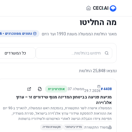
לג לתוכן הראשי
CECI
.
AI
מה החליטו
מאגר החלטות הממשלה משנת 1993 ועד היום
נתונים מסונכרנים
• 29.7.2026
נמצאו
25,848
החלטות
4408
#
ממשלה
37
אופרטיבית
29.7.2026
מניעת פגיעה בביטחון המדינה מגוף שידורים זר – ערוץ
אלג'זירה
הממשלה אישרה לשר התקשורת, בהסכמת ראש הממשלה, להאריך ב-90 יום
את ההוראות להפסקת שידורי ערוץ אלג'זירה בישראל, סגירת משרדיו,
תפיסת ציודו והגבלת הגישה לאתרי האינטרנט ולשידוריו ברשתות
החברתיות, וזאת בשל פגיעה ממשית בביטחון המדינה.
משרד התקשורת
מדיני ביטחוני
תקשורת ומדיה