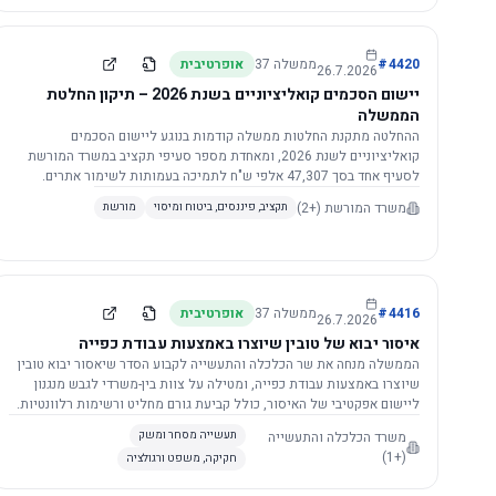
4420
#
ממשלה
37
אופרטיבית
26.7.2026
יישום הסכמים קואליציוניים בשנת 2026 – תיקון החלטת
הממשלה
ההחלטה מתקנת החלטות ממשלה קודמות בנוגע ליישום הסכמים
קואליציוניים לשנת 2026, ומאחדת מספר סעיפי תקציב במשרד המורשת
לסעיף אחד בסך 47,307 אלפי ש"ח לתמיכה בעמותות לשימור אתרים.
הסכום יופחת ב-3%, ויישום ההחלטה מותנה בקבלת חוות דעת מקצועית
משרד המורשת
(+2)
תקציב, פיננסים, ביטוח ומיסוי
מורשת
ומשפטית מהמשרד הרלוונטי, תוך הקפדה על נהלים קיימים ומניעת כפל
תקצוב. בנוסף, כל שינוי בסכומים הכוללים להסכמים קואליציוניים יגרור
הפחתה יחסית בסכום זה.
4416
#
ממשלה
37
אופרטיבית
26.7.2026
איסור יבוא של טובין שיוצרו באמצעות עבודת כפייה
הממשלה מנחה את שר הכלכלה והתעשייה לקבוע הסדר שיאסור יבוא טובין
שיוצרו באמצעות עבודת כפייה, ומטילה על צוות בין-משרדי לגבש מנגנון
ליישום אפקטיבי של האיסור, כולל קביעת גורם מחליט ורשימות רלוונטיות.
משרד הכלכלה והתעשייה
תעשייה מסחר ומשק
(+1)
חקיקה, משפט ורגולציה