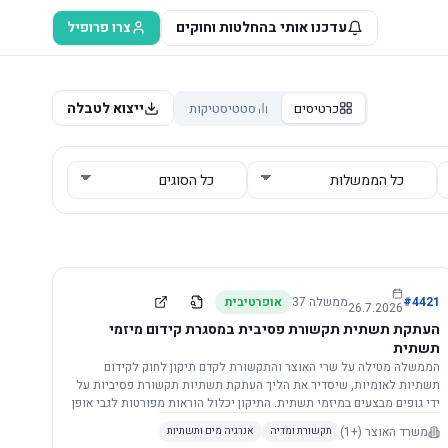
עדכנו אותי בהחלטות וחוקים
צרו פרופיל
ייצוא לטבלה
כרטיסים
סטטיסטיקות
4421
#
ממשלה
37
אופרטיבית
26.7.2026
העתקת תשתית תקשורת פסיבית במסגרת קידום מיזמי
תשתית
הממשלה מטילה על שרי האוצר והתקשורת לקדם תיקון לחוק לקידום
תשתיות לאומיות, שיסדיר את הליך העתקת תשתיות תקשורת פסיביות על
ידי גופים מבצעים במיזמי תשתית. התיקון יכלול הוראות מפורטות לגבי אופן
הביצוע, התייעצות עם ספקים מורשים, מועדי הודעות, תשלום עלויות
משרד האוצר
(+1)
תקשורת ומדיה
אנרגיה מים ותשתיות
לספקים, ודרישות לקבלנים מוסמכים, במטרה לייעל את קידום מיזמי