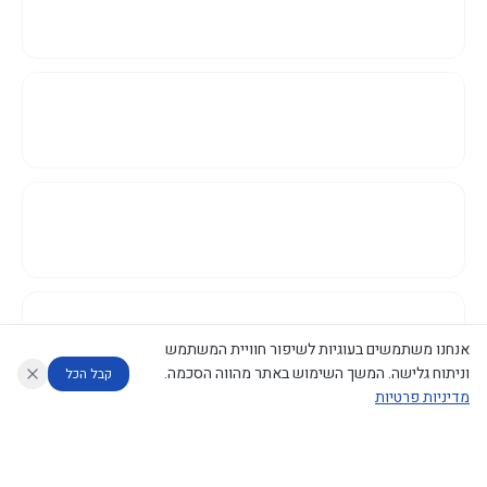
אנחנו משתמשים בעוגיות לשיפור חוויית המשתמש
וניתוח גלישה. המשך השימוש באתר מהווה הסכמה.
קבל הכל
מדיניות פרטיות
עוזר לחוקר
מנתח החלטות ממשלה
מנתח מדיניות
מה החליטו
דוחות המוניטור
נגישות
|
פרטיות
|
CECI.AI
2026
©