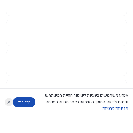
אנחנו משתמשים בעוגיות לשיפור חוויית המשתמש
וניתוח גלישה. המשך השימוש באתר מהווה הסכמה.
קבל הכל
מדיניות פרטיות
עוזר לחוקר
מנתח החלטות ממשלה
מנתח מדיניות
מה החליטו
דוחות המוניטור
נגישות
|
פרטיות
|
CECI.AI
2026
©