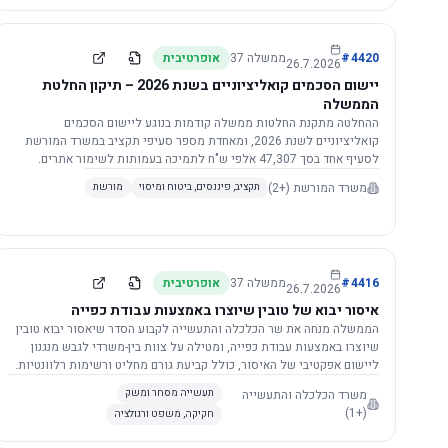
4420
#
ממשלה
37
אופרטיבית
26.7.2026
יישום הסכמים קואליציוניים בשנת 2026 – תיקון החלטת
הממשלה
ההחלטה מתקנת החלטות ממשלה קודמות בנוגע ליישום הסכמים
קואליציוניים לשנת 2026, ומאחדת מספר סעיפי תקציב במשרד המורשת
לסעיף אחד בסך 47,307 אלפי ש"ח לתמיכה בעמותות לשימור אתרים.
הסכום יופחת ב-3%, ויישום ההחלטה מותנה בקבלת חוות דעת מקצועית
משרד המורשת
(+2)
תקציב, פיננסים, ביטוח ומיסוי
מורשת
ומשפטית מהמשרד הרלוונטי, תוך הקפדה על נהלים קיימים ומניעת כפל
תקצוב. בנוסף, כל שינוי בסכומים הכוללים להסכמים קואליציוניים יגרור
הפחתה יחסית בסכום זה.
4416
#
ממשלה
37
אופרטיבית
26.7.2026
איסור יבוא של טובין שיוצרו באמצעות עבודת כפייה
הממשלה מנחה את שר הכלכלה והתעשייה לקבוע הסדר שיאסור יבוא טובין
שיוצרו באמצעות עבודת כפייה, ומטילה על צוות בין-משרדי לגבש מנגנון
ליישום אפקטיבי של האיסור, כולל קביעת גורם מחליט ורשימות רלוונטיות.
משרד הכלכלה והתעשייה
תעשייה מסחר ומשק
(+1)
חקיקה, משפט ורגולציה