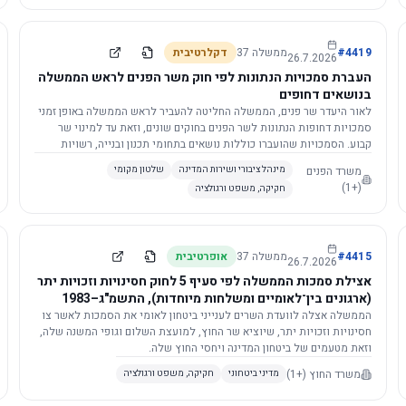
4419
#
ממשלה
37
דקלרטיבית
26.7.2026
העברת סמכויות הנתונות לפי חוק משר הפנים לראש הממשלה
בנושאים דחופים
לאור היעדר שר פנים, הממשלה החליטה להעביר לראש הממשלה באופן זמני
סמכויות דחופות הנתונות לשר הפנים בחוקים שונים, וזאת עד למינוי שר
קבוע. הסמכויות שהועברו כוללות נושאים בתחומי תכנון ובנייה, רשויות
מקומיות, כניסה לישראל, הסדרת מקומות רחצה ועוד, וההחלטה תובא
משרד הפנים
מינהל ציבורי ושירות המדינה
שלטון מקומי
לאישור הכנסת. עם מינוי שר פנים, הסמכויות יחזרו אליו אוטומטית.
(+1)
חקיקה, משפט ורגולציה
4415
#
ממשלה
37
אופרטיבית
26.7.2026
אצילת סמכות הממשלה לפי סעיף 5 לחוק חסינויות וזכויות יתר
(ארגונים בין־לאומיים ומשלחות מיוחדות), התשמ"ג–1983
לוועדת השרים לענייני ביטחון לאומי
הממשלה אצלה לוועדת השרים לענייני ביטחון לאומי את הסמכות לאשר צו
חסינויות וזכויות יתר, שיוציא שר החוץ, למועצת השלום וגופי המשנה שלה,
וזאת מטעמים של ביטחון המדינה ויחסי החוץ שלה.
משרד החוץ
(+1)
מדיני ביטחוני
חקיקה, משפט ורגולציה