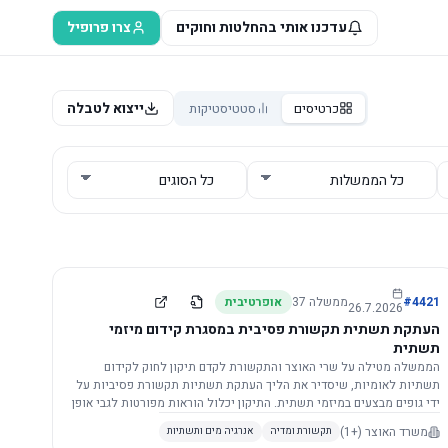
עדכנו אותי בהחלטות וחוקים
צרו פרופיל
ייצוא לטבלה
כרטיסים
סטטיסטיקות
4421
#
ממשלה
37
אופרטיבית
26.7.2026
העתקת תשתית תקשורת פסיבית במסגרת קידום מיזמי
תשתית
הממשלה מטילה על שרי האוצר והתקשורת לקדם תיקון לחוק לקידום
תשתיות לאומיות, שיסדיר את הליך העתקת תשתיות תקשורת פסיביות על
ידי גופים מבצעים במיזמי תשתית. התיקון יכלול הוראות מפורטות לגבי אופן
הביצוע, התייעצות עם ספקים מורשים, מועדי הודעות, תשלום עלויות
משרד האוצר
(+1)
תקשורת ומדיה
אנרגיה מים ותשתיות
לספקים, ודרישות לקבלנים מוסמכים, במטרה לייעל את קידום מיזמי