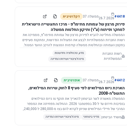
התשתית.
4418
#
ממשלה
37
דקלרטיבית
26.7.2026
פירוק מרצון של עמותת מתימו"פ - מרכז התעשייה הישראלית
למחקר ופיתוח (ע"ר) ותיקון החלטות ממשלה
הממשלה מחליטה להביא לפירוק מרצון של עמותת מתימו"פ, מסמיכה את
רשות החברות הממשלתיות לבצע את הפעולות הנדרשות, ומתקנת סעיפים
בתקנון העמותה ובהחלטות ממשלה קודמות הנוגעות להרכב הוועד המנהל.
רשות החברות
מדע, טכנולוגיה וחדשנות
הממשלתיות
מינהל ציבורי ושירות המדינה
4412
#
ממשלה
37
אופרטיבית
26.7.2026
הארכת גיוס המילואים לפי סעיף 8 לחוק שירות המילואים,
התשס"ח-2008
הממשלה מאשרת לשר הביטחון להאריך את תוקף צו גיוס המילואים
בנסיבות חירום עד ל-30 בספטמבר 2026. ההחלטה מפחיתה את המספר
המרבי של חיילי המילואים שניתן לקרוא להם בצו מ-280,000 ל-240,000,
ומסמיכה גורמים צבאיים לקרוא לחיילים לשירות תוך הגדרת תנאים לגיוס
משרד הביטחון
מדיני ביטחוני
מינהל ציבורי ושירות המדינה
חוזר.