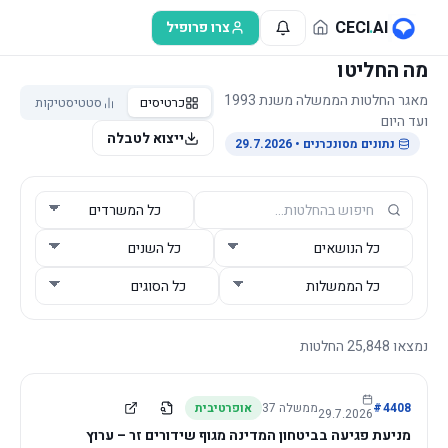
לג לתוכן הראשי
CECI
.
AI
צרו פרופיל
מה החליטו
מאגר החלטות הממשלה משנת 1993
כרטיסים
סטטיסטיקות
ועד היום
ייצוא לטבלה
נתונים מסונכרנים
• 29.7.2026
נמצאו
25,848
החלטות
4408
#
ממשלה
37
אופרטיבית
29.7.2026
מניעת פגיעה בביטחון המדינה מגוף שידורים זר – ערוץ