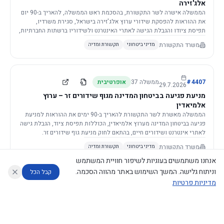
אלג'זירה
הממשלה אישרה לשר התקשורת, בהסכמת ראש הממשלה, להאריך ב-90 יום
את ההוראות להפסקת שידורי ערוץ אלג'זירה בישראל, סגירת משרדיו,
תפיסת ציודו והגבלת הגישה לאתרי האינטרנט ולשידוריו ברשתות החברתיות,
וזאת בשל פגיעה ממשית בביטחון המדינה.
משרד התקשורת
מדיני ביטחוני
תקשורת ומדיה
4407
#
ממשלה
37
אופרטיבית
29.7.2026
מניעת פגיעה בביטחון המדינה מגוף שידורים זר – ערוץ
אלמיאדין
הממשלה מאשרת לשר התקשורת להאריך ב-90 ימים את ההוראות למניעת
פגיעה בביטחון המדינה מערוץ אלמיאדין, הכוללות תפיסת ציוד, הגבלת גישה
לאתרי אינטרנט ושידורים חיים, בהתאם לחוק מניעת גוף שידורים זר.
משרד התקשורת
מדיני ביטחוני
תקשורת ומדיה
אנחנו משתמשים בעוגיות לשיפור חוויית המשתמש
וניתוח גלישה. המשך השימוש באתר מהווה הסכמה.
קבל הכל
מדיניות פרטיות
4421
#
ממשלה
37
אופרטיבית
26.7.2026
העתקת תשתית תקשורת פסיבית במסגרת קידום מיזמי
עוזר לחוקר
מנתח החלטות ממשלה
מנתח מדיניות
מה החליטו
דוחות המוניטור
תשתית
הממשלה מטילה על שרי האוצר והתקשורת לקדם תיקון לחוק לקידום
נגישות
|
פרטיות
|
CECI.AI
2026
©