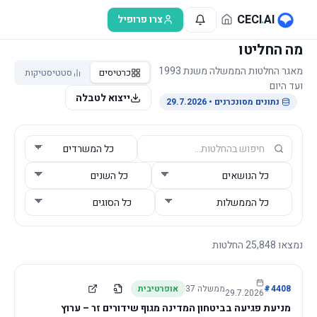
לג לתוכן הראשי
CECI
.
AI
צרו פרופיל
מה החליטו
מאגר החלטות הממשלה משנת 1993
כרטיסים
סטטיסטיקות
ועד היום
ייצוא לטבלה
נתונים מסונכרנים
• 29.7.2026
נמצאו
25,848
החלטות
4408
#
ממשלה
37
אופרטיבית
29.7.2026
מניעת פגיעה בביטחון המדינה מגוף שידורים זר – ערוץ