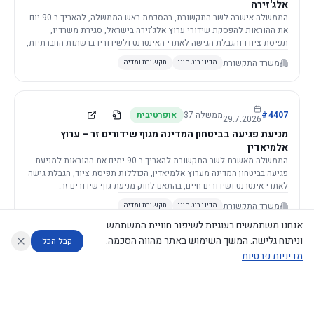
אלג'זירה
הממשלה אישרה לשר התקשורת, בהסכמת ראש הממשלה, להאריך ב-90 יום
את ההוראות להפסקת שידורי ערוץ אלג'זירה בישראל, סגירת משרדיו,
תפיסת ציודו והגבלת הגישה לאתרי האינטרנט ולשידוריו ברשתות החברתיות,
וזאת בשל פגיעה ממשית בביטחון המדינה.
משרד התקשורת
מדיני ביטחוני
תקשורת ומדיה
4407
#
ממשלה
37
אופרטיבית
29.7.2026
מניעת פגיעה בביטחון המדינה מגוף שידורים זר – ערוץ
אלמיאדין
הממשלה מאשרת לשר התקשורת להאריך ב-90 ימים את ההוראות למניעת
פגיעה בביטחון המדינה מערוץ אלמיאדין, הכוללות תפיסת ציוד, הגבלת גישה
לאתרי אינטרנט ושידורים חיים, בהתאם לחוק מניעת גוף שידורים זר.
משרד התקשורת
מדיני ביטחוני
תקשורת ומדיה
אנחנו משתמשים בעוגיות לשיפור חוויית המשתמש
וניתוח גלישה. המשך השימוש באתר מהווה הסכמה.
קבל הכל
מדיניות פרטיות
4421
#
ממשלה
37
אופרטיבית
26.7.2026
העתקת תשתית תקשורת פסיבית במסגרת קידום מיזמי
עוזר לחוקר
מנתח החלטות ממשלה
מנתח מדיניות
מה החליטו
דוחות המוניטור
תשתית
הממשלה מטילה על שרי האוצר והתקשורת לקדם תיקון לחוק לקידום
נגישות
|
פרטיות
|
CECI.AI
2026
©