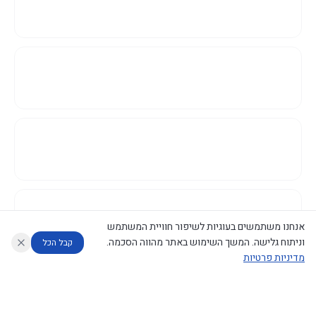
אנחנו משתמשים בעוגיות לשיפור חוויית המשתמש
וניתוח גלישה. המשך השימוש באתר מהווה הסכמה.
קבל הכל
מדיניות פרטיות
עוזר לחוקר
מנתח החלטות ממשלה
מנתח מדיניות
מה החליטו
דוחות המוניטור
נגישות
|
פרטיות
|
CECI.AI
2026
©