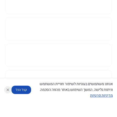
אנחנו משתמשים בעוגיות לשיפור חוויית המשתמש
וניתוח גלישה. המשך השימוש באתר מהווה הסכמה.
קבל הכל
מדיניות פרטיות
עוזר לחוקר
מנתח החלטות ממשלה
מנתח מדיניות
מה החליטו
דוחות המוניטור
נגישות
|
פרטיות
|
CECI.AI
2026
©