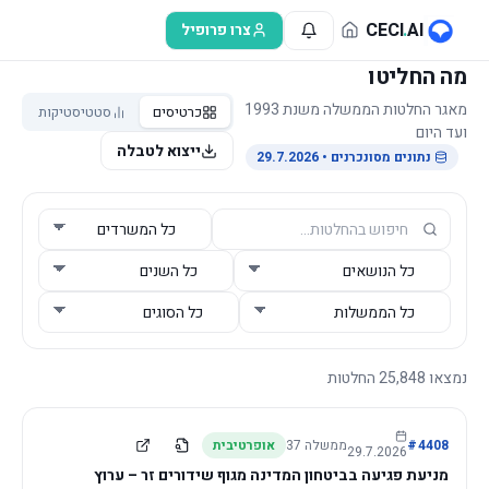
לג לתוכן הראשי
CECI
.
AI
צרו פרופיל
מה החליטו
מאגר החלטות הממשלה משנת 1993
כרטיסים
סטטיסטיקות
ועד היום
ייצוא לטבלה
נתונים מסונכרנים
• 29.7.2026
נמצאו
25,848
החלטות
4408
#
ממשלה
37
אופרטיבית
29.7.2026
מניעת פגיעה בביטחון המדינה מגוף שידורים זר – ערוץ