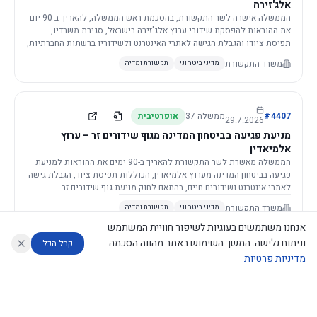
אלג'זירה
הממשלה אישרה לשר התקשורת, בהסכמת ראש הממשלה, להאריך ב-90 יום
את ההוראות להפסקת שידורי ערוץ אלג'זירה בישראל, סגירת משרדיו,
תפיסת ציודו והגבלת הגישה לאתרי האינטרנט ולשידוריו ברשתות החברתיות,
וזאת בשל פגיעה ממשית בביטחון המדינה.
משרד התקשורת
מדיני ביטחוני
תקשורת ומדיה
4407
#
ממשלה
37
אופרטיבית
29.7.2026
מניעת פגיעה בביטחון המדינה מגוף שידורים זר – ערוץ
אלמיאדין
הממשלה מאשרת לשר התקשורת להאריך ב-90 ימים את ההוראות למניעת
פגיעה בביטחון המדינה מערוץ אלמיאדין, הכוללות תפיסת ציוד, הגבלת גישה
לאתרי אינטרנט ושידורים חיים, בהתאם לחוק מניעת גוף שידורים זר.
משרד התקשורת
מדיני ביטחוני
תקשורת ומדיה
אנחנו משתמשים בעוגיות לשיפור חוויית המשתמש
וניתוח גלישה. המשך השימוש באתר מהווה הסכמה.
קבל הכל
מדיניות פרטיות
4421
#
ממשלה
37
אופרטיבית
26.7.2026
העתקת תשתית תקשורת פסיבית במסגרת קידום מיזמי
עוזר לחוקר
מנתח החלטות ממשלה
מנתח מדיניות
מה החליטו
דוחות המוניטור
תשתית
הממשלה מטילה על שרי האוצר והתקשורת לקדם תיקון לחוק לקידום
נגישות
|
פרטיות
|
CECI.AI
2026
©