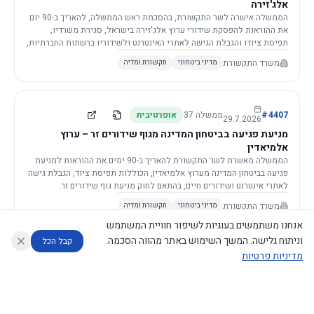
אלג'זירה
הממשלה אישרה לשר התקשורת, בהסכמת ראש הממשלה, להאריך ב-90 יום
את ההוראות להפסקת שידורי ערוץ אלג'זירה בישראל, סגירת משרדיו,
תפיסת ציודו והגבלת הגישה לאתרי האינטרנט ולשידוריו ברשתות החברתיות,
וזאת בשל פגיעה ממשית בביטחון המדינה.
משרד התקשורת
מדיני ביטחוני
תקשורת ומדיה
4407
#
ממשלה
37
אופרטיבית
29.7.2026
מניעת פגיעה בביטחון המדינה מגוף שידורים זר – ערוץ
אלמיאדין
הממשלה מאשרת לשר התקשורת להאריך ב-90 ימים את ההוראות למניעת
פגיעה בביטחון המדינה מערוץ אלמיאדין, הכוללות תפיסת ציוד, הגבלת גישה
לאתרי אינטרנט ושידורים חיים, בהתאם לחוק מניעת גוף שידורים זר.
משרד התקשורת
מדיני ביטחוני
תקשורת ומדיה
אנחנו משתמשים בעוגיות לשיפור חוויית המשתמש
וניתוח גלישה. המשך השימוש באתר מהווה הסכמה.
קבל הכל
מדיניות פרטיות
4421
#
ממשלה
37
אופרטיבית
26.7.2026
העתקת תשתית תקשורת פסיבית במסגרת קידום מיזמי
עוזר לחוקר
מנתח החלטות ממשלה
מנתח מדיניות
מה החליטו
דוחות המוניטור
תשתית
הממשלה מטילה על שרי האוצר והתקשורת לקדם תיקון לחוק לקידום
נגישות
|
פרטיות
|
CECI.AI
2026
©