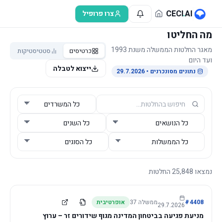
לג לתוכן הראשי
CECI
.
AI
צרו פרופיל
מה החליטו
מאגר החלטות הממשלה משנת 1993
כרטיסים
סטטיסטיקות
ועד היום
ייצוא לטבלה
נתונים מסונכרנים
• 29.7.2026
נמצאו
25,848
החלטות
4408
#
ממשלה
37
אופרטיבית
29.7.2026
מניעת פגיעה בביטחון המדינה מגוף שידורים זר – ערוץ