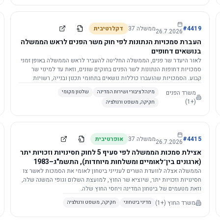
4419
#
ממשלה
37
דקלרטיבית
26.7.2026
העברת סמכויות הנתונות לפי חוק משר הפנים לראש הממשלה
בנושאים דחופים
לאור היעדר שר פנים, הממשלה החליטה להעביר לראש הממשלה באופן זמני
סמכויות דחופות הנתונות לשר הפנים בחוקים שונים, וזאת עד למינוי שר
קבוע. הסמכויות שהועברו כוללות נושאים בתחומי תכנון ובנייה, רשויות
מקומיות, כניסה לישראל, הסדרת מקומות רחצה ועוד, וההחלטה תובא
משרד הפנים
מינהל ציבורי ושירות המדינה
שלטון מקומי
לאישור הכנסת. עם מינוי שר פנים, הסמכויות יחזרו אליו אוטומטית.
(+1)
חקיקה, משפט ורגולציה
4415
#
ממשלה
37
אופרטיבית
26.7.2026
אצילת סמכות הממשלה לפי סעיף 5 לחוק חסינויות וזכויות יתר
(ארגונים בין־לאומיים ומשלחות מיוחדות), התשמ"ג–1983
לוועדת השרים לענייני ביטחון לאומי
הממשלה אצלה לוועדת השרים לענייני ביטחון לאומי את הסמכות לאשר צו
חסינויות וזכויות יתר, שיוציא שר החוץ, למועצת השלום וגופי המשנה שלה,
וזאת מטעמים של ביטחון המדינה ויחסי החוץ שלה.
משרד החוץ
(+1)
מדיני ביטחוני
חקיקה, משפט ורגולציה