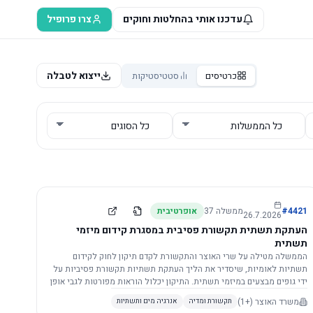
עדכנו אותי בהחלטות וחוקים
צרו פרופיל
ייצוא לטבלה
כרטיסים
סטטיסטיקות
4421
#
ממשלה
37
אופרטיבית
26.7.2026
העתקת תשתית תקשורת פסיבית במסגרת קידום מיזמי
תשתית
הממשלה מטילה על שרי האוצר והתקשורת לקדם תיקון לחוק לקידום
תשתיות לאומיות, שיסדיר את הליך העתקת תשתיות תקשורת פסיביות על
ידי גופים מבצעים במיזמי תשתית. התיקון יכלול הוראות מפורטות לגבי אופן
הביצוע, התייעצות עם ספקים מורשים, מועדי הודעות, תשלום עלויות
משרד האוצר
(+1)
תקשורת ומדיה
אנרגיה מים ותשתיות
לספקים, ודרישות לקבלנים מוסמכים, במטרה לייעל את קידום מיזמי