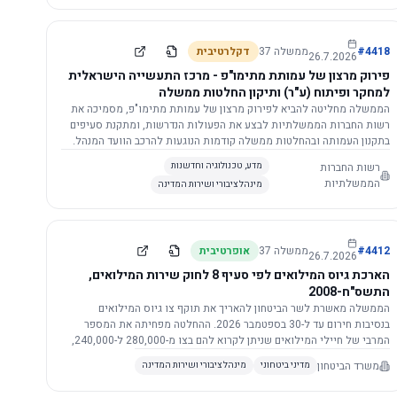
התשתית.
4418
#
ממשלה
37
דקלרטיבית
26.7.2026
פירוק מרצון של עמותת מתימו"פ - מרכז התעשייה הישראלית
למחקר ופיתוח (ע"ר) ותיקון החלטות ממשלה
הממשלה מחליטה להביא לפירוק מרצון של עמותת מתימו"פ, מסמיכה את
רשות החברות הממשלתיות לבצע את הפעולות הנדרשות, ומתקנת סעיפים
בתקנון העמותה ובהחלטות ממשלה קודמות הנוגעות להרכב הוועד המנהל.
רשות החברות
מדע, טכנולוגיה וחדשנות
הממשלתיות
מינהל ציבורי ושירות המדינה
4412
#
ממשלה
37
אופרטיבית
26.7.2026
הארכת גיוס המילואים לפי סעיף 8 לחוק שירות המילואים,
התשס"ח-2008
הממשלה מאשרת לשר הביטחון להאריך את תוקף צו גיוס המילואים
בנסיבות חירום עד ל-30 בספטמבר 2026. ההחלטה מפחיתה את המספר
המרבי של חיילי המילואים שניתן לקרוא להם בצו מ-280,000 ל-240,000,
ומסמיכה גורמים צבאיים לקרוא לחיילים לשירות תוך הגדרת תנאים לגיוס
משרד הביטחון
מדיני ביטחוני
מינהל ציבורי ושירות המדינה
חוזר.