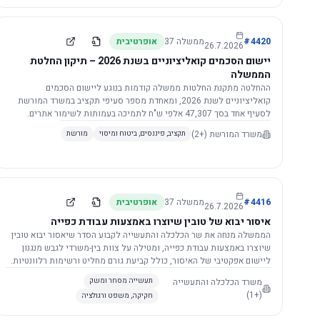
4420
#
ממשלה
37
אופרטיבית
26.7.2026
יישום הסכמים קואליציוניים בשנת 2026 – תיקון החלטת
הממשלה
ההחלטה מתקנת החלטות ממשלה קודמות בנוגע ליישום הסכמים
קואליציוניים לשנת 2026, ומאחדת מספר סעיפי תקציב במשרד המורשת
לסעיף אחד בסך 47,307 אלפי ש"ח לתמיכה בעמותות לשימור אתרים.
הסכום יופחת ב-3%, ויישום ההחלטה מותנה בקבלת חוות דעת מקצועית
משרד המורשת
(+2)
תקציב, פיננסים, ביטוח ומיסוי
מורשת
ומשפטית מהמשרד הרלוונטי, תוך הקפדה על נהלים קיימים ומניעת כפל
תקצוב. בנוסף, כל שינוי בסכומים הכוללים להסכמים קואליציוניים יגרור
הפחתה יחסית בסכום זה.
4416
#
ממשלה
37
אופרטיבית
26.7.2026
איסור יבוא של טובין שיוצרו באמצעות עבודת כפייה
הממשלה מנחה את שר הכלכלה והתעשייה לקבוע הסדר שיאסור יבוא טובין
שיוצרו באמצעות עבודת כפייה, ומטילה על צוות בין-משרדי לגבש מנגנון
ליישום אפקטיבי של האיסור, כולל קביעת גורם מחליט ורשימות רלוונטיות.
משרד הכלכלה והתעשייה
תעשייה מסחר ומשק
(+1)
חקיקה, משפט ורגולציה