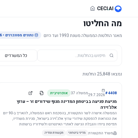
לג לתוכן הראשי
CECI
.
AI
מה החליטו
מאגר החלטות הממשלה משנת 1993 ועד היום
נתונים מסונכרנים
• 29.7.2026
נמצאו
25,848
החלטות
4408
#
ממשלה
37
אופרטיבית
29.7.2026
מניעת פגיעה בביטחון המדינה מגוף שידורים זר – ערוץ
אלג'זירה
הממשלה אישרה לשר התקשורת, בהסכמת ראש הממשלה, להאריך ב-90 יום
את ההוראות להפסקת שידורי ערוץ אלג'זירה בישראל, סגירת משרדיו,
תפיסת ציודו והגבלת הגישה לאתרי האינטרנט ולשידוריו ברשתות
החברתיות, וזאת בשל פגיעה ממשית בביטחון המדינה.
משרד התקשורת
מדיני ביטחוני
תקשורת ומדיה