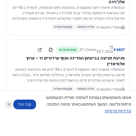
אלג'זירה
הממשלה אישרה לשר התקשורת, בהסכמת ראש הממשלה, להאריך ב-90 יום
את ההוראות להפסקת שידורי ערוץ אלג'זירה בישראל, סגירת משרדיו,
תפיסת ציודו והגבלת הגישה לאתרי האינטרנט ולשידוריו ברשתות החברתיות,
וזאת בשל פגיעה ממשית בביטחון המדינה.
משרד התקשורת
מדיני ביטחוני
תקשורת ומדיה
4407
#
ממשלה
37
אופרטיבית
29.7.2026
מניעת פגיעה בביטחון המדינה מגוף שידורים זר – ערוץ
אלמיאדין
הממשלה מאשרת לשר התקשורת להאריך ב-90 ימים את ההוראות למניעת
פגיעה בביטחון המדינה מערוץ אלמיאדין, הכוללות תפיסת ציוד, הגבלת גישה
לאתרי אינטרנט ושידורים חיים, בהתאם לחוק מניעת גוף שידורים זר.
משרד התקשורת
מדיני ביטחוני
תקשורת ומדיה
אנחנו משתמשים בעוגיות לשיפור חוויית המשתמש
וניתוח גלישה. המשך השימוש באתר מהווה הסכמה.
קבל הכל
מדיניות פרטיות
4421
#
ממשלה
37
אופרטיבית
26.7.2026
העתקת תשתית תקשורת פסיבית במסגרת קידום מיזמי
עוזר לחוקר
מנתח החלטות ממשלה
מנתח מדיניות
מה החליטו
דוחות המוניטור
תשתית
הממשלה מטילה על שרי האוצר והתקשורת לקדם תיקון לחוק לקידום
נגישות
|
פרטיות
|
CECI.AI
2026
©