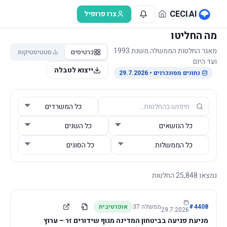
לג לתוכן הראשי
CECI
.
AI
צרו פרופיל
מה החליטו
מאגר החלטות הממשלה משנת 1993
כרטיסים
סטטיסטיקות
ועד היום
ייצוא לטבלה
נתונים מסונכרנים
• 29.7.2026
נמצאו
25,848
החלטות
4408
#
ממשלה
37
אופרטיבית
29.7.2026
מניעת פגיעה בביטחון המדינה מגוף שידורים זר – ערוץ