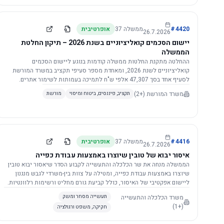
4420
#
ממשלה
37
אופרטיבית
26.7.2026
יישום הסכמים קואליציוניים בשנת 2026 – תיקון החלטת
הממשלה
ההחלטה מתקנת החלטות ממשלה קודמות בנוגע ליישום הסכמים
קואליציוניים לשנת 2026, ומאחדת מספר סעיפי תקציב במשרד המורשת
לסעיף אחד בסך 47,307 אלפי ש"ח לתמיכה בעמותות לשימור אתרים.
הסכום יופחת ב-3%, ויישום ההחלטה מותנה בקבלת חוות דעת מקצועית
משרד המורשת
(+2)
תקציב, פיננסים, ביטוח ומיסוי
מורשת
ומשפטית מהמשרד הרלוונטי, תוך הקפדה על נהלים קיימים ומניעת כפל
תקצוב. בנוסף, כל שינוי בסכומים הכוללים להסכמים קואליציוניים יגרור
הפחתה יחסית בסכום זה.
4416
#
ממשלה
37
אופרטיבית
26.7.2026
איסור יבוא של טובין שיוצרו באמצעות עבודת כפייה
הממשלה מנחה את שר הכלכלה והתעשייה לקבוע הסדר שיאסור יבוא טובין
שיוצרו באמצעות עבודת כפייה, ומטילה על צוות בין-משרדי לגבש מנגנון
ליישום אפקטיבי של האיסור, כולל קביעת גורם מחליט ורשימות רלוונטיות.
משרד הכלכלה והתעשייה
תעשייה מסחר ומשק
(+1)
חקיקה, משפט ורגולציה