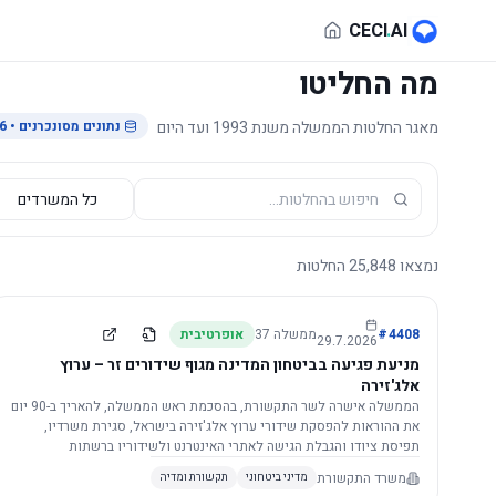
לג לתוכן הראשי
CECI
.
AI
מה החליטו
מאגר החלטות הממשלה משנת 1993 ועד היום
נתונים מסונכרנים
• 29.7.2026
נמצאו
25,848
החלטות
4408
#
ממשלה
37
אופרטיבית
29.7.2026
מניעת פגיעה בביטחון המדינה מגוף שידורים זר – ערוץ
אלג'זירה
הממשלה אישרה לשר התקשורת, בהסכמת ראש הממשלה, להאריך ב-90 יום
את ההוראות להפסקת שידורי ערוץ אלג'זירה בישראל, סגירת משרדיו,
תפיסת ציודו והגבלת הגישה לאתרי האינטרנט ולשידוריו ברשתות
החברתיות, וזאת בשל פגיעה ממשית בביטחון המדינה.
משרד התקשורת
מדיני ביטחוני
תקשורת ומדיה