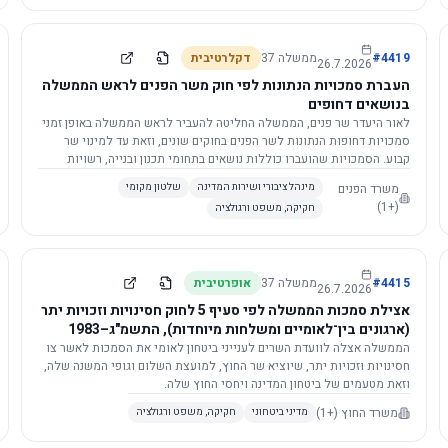
4419
#
ממשלה
37
דקלרטיבית
26.7.2026
העברת סמכויות הנתונות לפי חוק משר הפנים לראש הממשלה
בנושאים דחופים
לאור היעדר שר פנים, הממשלה החליטה להעביר לראש הממשלה באופן זמני
סמכויות דחופות הנתונות לשר הפנים בחוקים שונים, וזאת עד למינוי שר
קבוע. הסמכויות שהועברו כוללות נושאים בתחומי תכנון ובנייה, רשויות
מקומיות, כניסה לישראל, הסדרת מקומות רחצה ועוד, וההחלטה תובא
משרד הפנים
מינהל ציבורי ושירות המדינה
שלטון מקומי
לאישור הכנסת. עם מינוי שר פנים, הסמכויות יחזרו אליו אוטומטית.
(+1)
חקיקה, משפט ורגולציה
4415
#
ממשלה
37
אופרטיבית
26.7.2026
אצילת סמכות הממשלה לפי סעיף 5 לחוק חסינויות וזכויות יתר
(ארגונים בין־לאומיים ומשלחות מיוחדות), התשמ"ג–1983
לוועדת השרים לענייני ביטחון לאומי
הממשלה אצלה לוועדת השרים לענייני ביטחון לאומי את הסמכות לאשר צו
חסינויות וזכויות יתר, שיוציא שר החוץ, למועצת השלום וגופי המשנה שלה,
וזאת מטעמים של ביטחון המדינה ויחסי החוץ שלה.
משרד החוץ
(+1)
מדיני ביטחוני
חקיקה, משפט ורגולציה