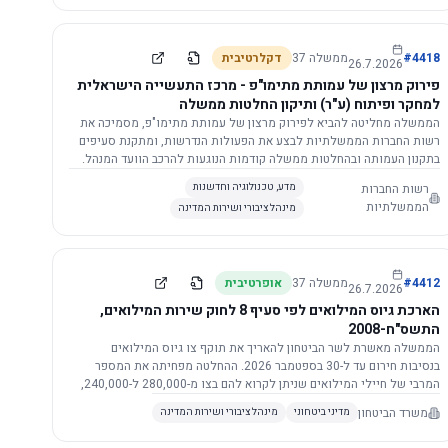
התשתית.
4418
#
ממשלה
37
דקלרטיבית
26.7.2026
פירוק מרצון של עמותת מתימו"פ - מרכז התעשייה הישראלית
למחקר ופיתוח (ע"ר) ותיקון החלטות ממשלה
הממשלה מחליטה להביא לפירוק מרצון של עמותת מתימו"פ, מסמיכה את
רשות החברות הממשלתיות לבצע את הפעולות הנדרשות, ומתקנת סעיפים
בתקנון העמותה ובהחלטות ממשלה קודמות הנוגעות להרכב הוועד המנהל.
רשות החברות
מדע, טכנולוגיה וחדשנות
הממשלתיות
מינהל ציבורי ושירות המדינה
4412
#
ממשלה
37
אופרטיבית
26.7.2026
הארכת גיוס המילואים לפי סעיף 8 לחוק שירות המילואים,
התשס"ח-2008
הממשלה מאשרת לשר הביטחון להאריך את תוקף צו גיוס המילואים
בנסיבות חירום עד ל-30 בספטמבר 2026. ההחלטה מפחיתה את המספר
המרבי של חיילי המילואים שניתן לקרוא להם בצו מ-280,000 ל-240,000,
ומסמיכה גורמים צבאיים לקרוא לחיילים לשירות תוך הגדרת תנאים לגיוס
משרד הביטחון
מדיני ביטחוני
מינהל ציבורי ושירות המדינה
חוזר.