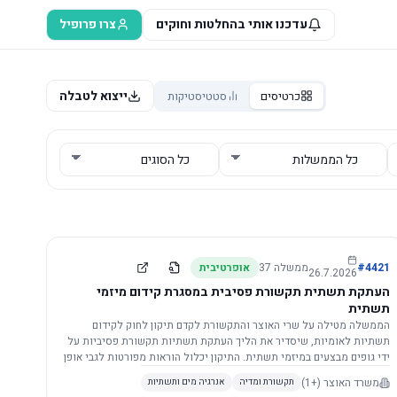
עדכנו אותי בהחלטות וחוקים
צרו פרופיל
ייצוא לטבלה
כרטיסים
סטטיסטיקות
4421
#
ממשלה
37
אופרטיבית
26.7.2026
העתקת תשתית תקשורת פסיבית במסגרת קידום מיזמי
תשתית
הממשלה מטילה על שרי האוצר והתקשורת לקדם תיקון לחוק לקידום
תשתיות לאומיות, שיסדיר את הליך העתקת תשתיות תקשורת פסיביות על
ידי גופים מבצעים במיזמי תשתית. התיקון יכלול הוראות מפורטות לגבי אופן
הביצוע, התייעצות עם ספקים מורשים, מועדי הודעות, תשלום עלויות
משרד האוצר
(+1)
תקשורת ומדיה
אנרגיה מים ותשתיות
לספקים, ודרישות לקבלנים מוסמכים, במטרה לייעל את קידום מיזמי