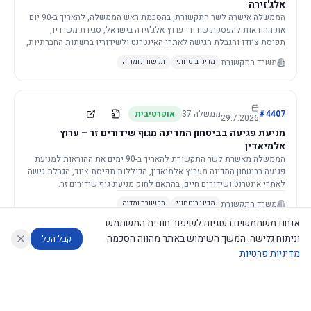
אלג'זירה
הממשלה אישרה לשר התקשורת, בהסכמת ראש הממשלה, להאריך ב-90 יום
את ההוראות להפסקת שידורי ערוץ אלג'זירה בישראל, סגירת משרדיו,
תפיסת ציודו והגבלת הגישה לאתרי האינטרנט ולשידוריו ברשתות החברתיות,
וזאת בשל פגיעה ממשית בביטחון המדינה.
משרד התקשורת
מדיני ביטחוני
תקשורת ומדיה
4407
#
ממשלה
37
אופרטיבית
29.7.2026
מניעת פגיעה בביטחון המדינה מגוף שידורים זר – ערוץ
אלמיאדין
הממשלה מאשרת לשר התקשורת להאריך ב-90 ימים את ההוראות למניעת
פגיעה בביטחון המדינה מערוץ אלמיאדין, הכוללות תפיסת ציוד, הגבלת גישה
לאתרי אינטרנט ושידורים חיים, בהתאם לחוק מניעת גוף שידורים זר.
משרד התקשורת
מדיני ביטחוני
תקשורת ומדיה
אנחנו משתמשים בעוגיות לשיפור חוויית המשתמש
וניתוח גלישה. המשך השימוש באתר מהווה הסכמה.
קבל הכל
מדיניות פרטיות
4421
#
ממשלה
37
אופרטיבית
26.7.2026
העתקת תשתית תקשורת פסיבית במסגרת קידום מיזמי
עוזר לחוקר
מנתח החלטות ממשלה
מנתח מדיניות
מה החליטו
דוחות המוניטור
תשתית
הממשלה מטילה על שרי האוצר והתקשורת לקדם תיקון לחוק לקידום
נגישות
|
פרטיות
|
CECI.AI
2026
©