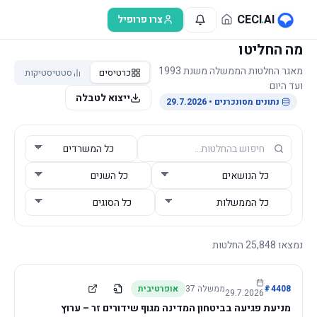
לג לתוכן הראשי
CECI
.
AI
צרו פרופיל
מה החליטו
מאגר החלטות הממשלה משנת 1993
כרטיסים
סטטיסטיקות
ועד היום
ייצוא לטבלה
נתונים מסונכרנים
• 29.7.2026
נמצאו
25,848
החלטות
4408
#
ממשלה
37
אופרטיבית
29.7.2026
מניעת פגיעה בביטחון המדינה מגוף שידורים זר – ערוץ