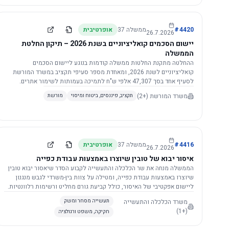
4420
#
ממשלה
37
אופרטיבית
26.7.2026
יישום הסכמים קואליציוניים בשנת 2026 – תיקון החלטת
הממשלה
ההחלטה מתקנת החלטות ממשלה קודמות בנוגע ליישום הסכמים
קואליציוניים לשנת 2026, ומאחדת מספר סעיפי תקציב במשרד המורשת
לסעיף אחד בסך 47,307 אלפי ש"ח לתמיכה בעמותות לשימור אתרים.
הסכום יופחת ב-3%, ויישום ההחלטה מותנה בקבלת חוות דעת מקצועית
משרד המורשת
(+2)
תקציב, פיננסים, ביטוח ומיסוי
מורשת
ומשפטית מהמשרד הרלוונטי, תוך הקפדה על נהלים קיימים ומניעת כפל
תקצוב. בנוסף, כל שינוי בסכומים הכוללים להסכמים קואליציוניים יגרור
הפחתה יחסית בסכום זה.
4416
#
ממשלה
37
אופרטיבית
26.7.2026
איסור יבוא של טובין שיוצרו באמצעות עבודת כפייה
הממשלה מנחה את שר הכלכלה והתעשייה לקבוע הסדר שיאסור יבוא טובין
שיוצרו באמצעות עבודת כפייה, ומטילה על צוות בין-משרדי לגבש מנגנון
ליישום אפקטיבי של האיסור, כולל קביעת גורם מחליט ורשימות רלוונטיות.
משרד הכלכלה והתעשייה
תעשייה מסחר ומשק
(+1)
חקיקה, משפט ורגולציה