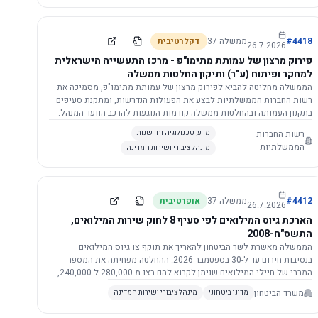
התשתית.
4418
#
ממשלה
37
דקלרטיבית
26.7.2026
פירוק מרצון של עמותת מתימו"פ - מרכז התעשייה הישראלית
למחקר ופיתוח (ע"ר) ותיקון החלטות ממשלה
הממשלה מחליטה להביא לפירוק מרצון של עמותת מתימו"פ, מסמיכה את
רשות החברות הממשלתיות לבצע את הפעולות הנדרשות, ומתקנת סעיפים
בתקנון העמותה ובהחלטות ממשלה קודמות הנוגעות להרכב הוועד המנהל.
רשות החברות
מדע, טכנולוגיה וחדשנות
הממשלתיות
מינהל ציבורי ושירות המדינה
4412
#
ממשלה
37
אופרטיבית
26.7.2026
הארכת גיוס המילואים לפי סעיף 8 לחוק שירות המילואים,
התשס"ח-2008
הממשלה מאשרת לשר הביטחון להאריך את תוקף צו גיוס המילואים
בנסיבות חירום עד ל-30 בספטמבר 2026. ההחלטה מפחיתה את המספר
המרבי של חיילי המילואים שניתן לקרוא להם בצו מ-280,000 ל-240,000,
ומסמיכה גורמים צבאיים לקרוא לחיילים לשירות תוך הגדרת תנאים לגיוס
משרד הביטחון
מדיני ביטחוני
מינהל ציבורי ושירות המדינה
חוזר.