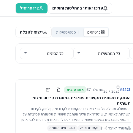
עדכנו אותי בהחלטות וחוקים
צרו פרופיל
ייצוא לטבלה
כרטיסים
סטטיסטיקות
4421
#
ממשלה
37
אופרטיבית
26.7.2026
העתקת תשתית תקשורת פסיבית במסגרת קידום מיזמי
תשתית
הממשלה מטילה על שרי האוצר והתקשורת לקדם תיקון לחוק לקידום
תשתיות לאומיות, שיסדיר את הליך העתקת תשתיות תקשורת פסיביות על
ידי גופים מבצעים במיזמי תשתית. התיקון יכלול הוראות מפורטות לגבי אופן
הביצוע, התייעצות עם ספקים מורשים, מועדי הודעות, תשלום עלויות
משרד האוצר
(+1)
תקשורת ומדיה
אנרגיה מים ותשתיות
לספקים, ודרישות לקבלנים מוסמכים, במטרה לייעל את קידום מיזמי