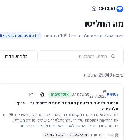
לג לתוכן הראשי
CECI
.
AI
מה החליטו
מאגר החלטות הממשלה משנת 1993 ועד היום
נתונים מסונכרנים
• 29.7.2026
נמצאו
25,848
החלטות
4408
#
ממשלה
37
אופרטיבית
29.7.2026
מניעת פגיעה בביטחון המדינה מגוף שידורים זר – ערוץ
אלג'זירה
הממשלה אישרה לשר התקשורת, בהסכמת ראש הממשלה, להאריך ב-90 יום
את ההוראות להפסקת שידורי ערוץ אלג'זירה בישראל, סגירת משרדיו,
תפיסת ציודו והגבלת הגישה לאתרי האינטרנט ולשידוריו ברשתות
החברתיות, וזאת בשל פגיעה ממשית בביטחון המדינה.
משרד התקשורת
מדיני ביטחוני
תקשורת ומדיה