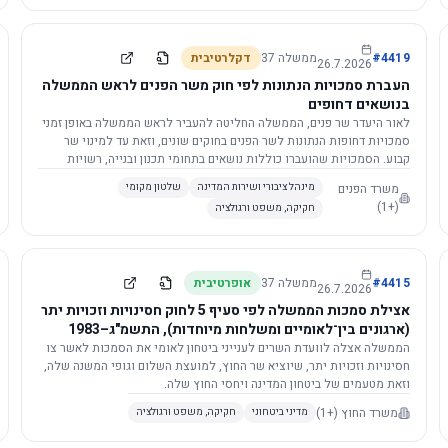
4419
#
ממשלה
37
דקלרטיבית
26.7.2026
העברת סמכויות הנתונות לפי חוק משר הפנים לראש הממשלה
בנושאים דחופים
לאור היעדר שר פנים, הממשלה החליטה להעביר לראש הממשלה באופן זמני
סמכויות דחופות הנתונות לשר הפנים בחוקים שונים, וזאת עד למינוי שר
קבוע. הסמכויות שהועברו כוללות נושאים בתחומי תכנון ובנייה, רשויות
מקומיות, כניסה לישראל, הסדרת מקומות רחצה ועוד, וההחלטה תובא
משרד הפנים
מינהל ציבורי ושירות המדינה
שלטון מקומי
לאישור הכנסת. עם מינוי שר פנים, הסמכויות יחזרו אליו אוטומטית.
(+1)
חקיקה, משפט ורגולציה
4415
#
ממשלה
37
אופרטיבית
26.7.2026
אצילת סמכות הממשלה לפי סעיף 5 לחוק חסינויות וזכויות יתר
(ארגונים בין־לאומיים ומשלחות מיוחדות), התשמ"ג–1983
לוועדת השרים לענייני ביטחון לאומי
הממשלה אצלה לוועדת השרים לענייני ביטחון לאומי את הסמכות לאשר צו
חסינויות וזכויות יתר, שיוציא שר החוץ, למועצת השלום וגופי המשנה שלה,
וזאת מטעמים של ביטחון המדינה ויחסי החוץ שלה.
משרד החוץ
(+1)
מדיני ביטחוני
חקיקה, משפט ורגולציה