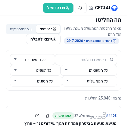
לג לתוכן הראשי
CECI
.
AI
צרו פרופיל
מה החליטו
מאגר החלטות הממשלה משנת 1993
כרטיסים
סטטיסטיקות
ועד היום
ייצוא לטבלה
נתונים מסונכרנים
• 29.7.2026
נמצאו
25,848
החלטות
4408
#
ממשלה
37
אופרטיבית
29.7.2026
מניעת פגיעה בביטחון המדינה מגוף שידורים זר – ערוץ