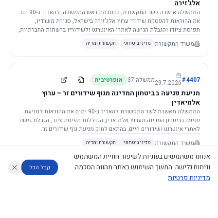
אלג'זירה
הממשלה אישרה לשר התקשורת, בהסכמת ראש הממשלה, להאריך ב-90 יום
את ההוראות להפסקת שידורי ערוץ אלג'זירה בישראל, סגירת משרדיו,
תפיסת ציודו והגבלת הגישה לאתרי האינטרנט ולשידוריו ברשתות החברתיות,
וזאת בשל פגיעה ממשית בביטחון המדינה.
משרד התקשורת
מדיני ביטחוני
תקשורת ומדיה
4407
#
ממשלה
37
אופרטיבית
29.7.2026
מניעת פגיעה בביטחון המדינה מגוף שידורים זר – ערוץ
אלמיאדין
הממשלה מאשרת לשר התקשורת להאריך ב-90 ימים את ההוראות למניעת
פגיעה בביטחון המדינה מערוץ אלמיאדין, הכוללות תפיסת ציוד, הגבלת גישה
לאתרי אינטרנט ושידורים חיים, בהתאם לחוק מניעת גוף שידורים זר.
משרד התקשורת
מדיני ביטחוני
תקשורת ומדיה
אנחנו משתמשים בעוגיות לשיפור חוויית המשתמש
וניתוח גלישה. המשך השימוש באתר מהווה הסכמה.
קבל הכל
מדיניות פרטיות
4421
#
ממשלה
37
אופרטיבית
26.7.2026
העתקת תשתית תקשורת פסיבית במסגרת קידום מיזמי
עוזר לחוקר
מנתח החלטות ממשלה
מנתח מדיניות
מה החליטו
דוחות המוניטור
תשתית
הממשלה מטילה על שרי האוצר והתקשורת לקדם תיקון לחוק לקידום
נגישות
|
פרטיות
|
CECI.AI
2026
©