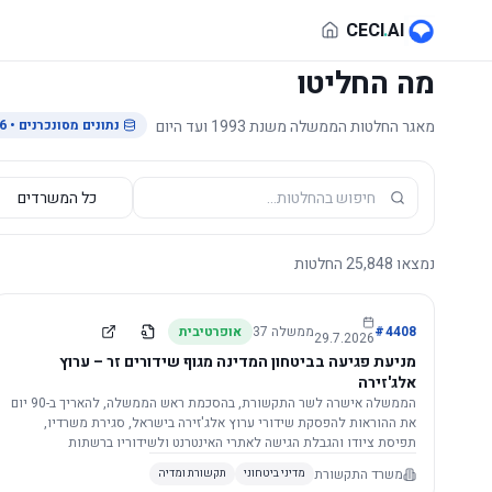
לג לתוכן הראשי
CECI
.
AI
מה החליטו
מאגר החלטות הממשלה משנת 1993 ועד היום
נתונים מסונכרנים
• 29.7.2026
נמצאו
25,848
החלטות
4408
#
ממשלה
37
אופרטיבית
29.7.2026
מניעת פגיעה בביטחון המדינה מגוף שידורים זר – ערוץ
אלג'זירה
הממשלה אישרה לשר התקשורת, בהסכמת ראש הממשלה, להאריך ב-90 יום
את ההוראות להפסקת שידורי ערוץ אלג'זירה בישראל, סגירת משרדיו,
תפיסת ציודו והגבלת הגישה לאתרי האינטרנט ולשידוריו ברשתות
החברתיות, וזאת בשל פגיעה ממשית בביטחון המדינה.
משרד התקשורת
מדיני ביטחוני
תקשורת ומדיה