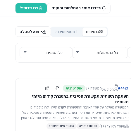
עדכנו אותי בהחלטות וחוקים
צרו פרופיל
ייצוא לטבלה
כרטיסים
סטטיסטיקות
4421
#
ממשלה
37
אופרטיבית
26.7.2026
העתקת תשתית תקשורת פסיבית במסגרת קידום מיזמי
תשתית
הממשלה מטילה על שרי האוצר והתקשורת לקדם תיקון לחוק לקידום
תשתיות לאומיות, שיסדיר את הליך העתקת תשתיות תקשורת פסיביות על
ידי גופים מבצעים במיזמי תשתית. התיקון יכלול הוראות מפורטות לגבי אופן
הביצוע, התייעצות עם ספקים מורשים, מועדי הודעות, תשלום עלויות
משרד האוצר
(+1)
תקשורת ומדיה
אנרגיה מים ותשתיות
לספקים, ודרישות לקבלנים מוסמכים, במטרה לייעל את קידום מיזמי