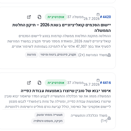
4420
#
ממשלה
37
אופרטיבית
26.7.2026
יישום הסכמים קואליציוניים בשנת 2026 – תיקון החלטת
הממשלה
ההחלטה מתקנת החלטות ממשלה קודמות בנוגע ליישום הסכמים
קואליציוניים לשנת 2026, ומאחדת מספר סעיפי תקציב במשרד המורשת
לסעיף אחד בסך 47,307 אלפי ש"ח לתמיכה בעמותות לשימור אתרים.
הסכום יופחת ב-3%, ויישום ההחלטה מותנה בקבלת חוות דעת מקצועית
משרד המורשת
(+2)
תקציב, פיננסים, ביטוח ומיסוי
מורשת
ומשפטית מהמשרד הרלוונטי, תוך הקפדה על נהלים קיימים ומניעת כפל
תקצוב. בנוסף, כל שינוי בסכומים הכוללים להסכמים קואליציוניים יגרור
הפחתה יחסית בסכום זה.
4416
#
ממשלה
37
אופרטיבית
26.7.2026
איסור יבוא של טובין שיוצרו באמצעות עבודת כפייה
הממשלה מנחה את שר הכלכלה והתעשייה לקבוע הסדר שיאסור יבוא טובין
שיוצרו באמצעות עבודת כפייה, ומטילה על צוות בין-משרדי לגבש מנגנון
ליישום אפקטיבי של האיסור, כולל קביעת גורם מחליט ורשימות רלוונטיות.
משרד הכלכלה והתעשייה
תעשייה מסחר ומשק
(+1)
חקיקה, משפט ורגולציה