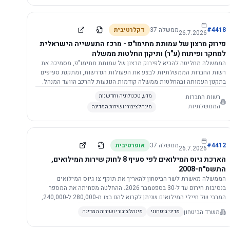
התשתית.
4418
#
ממשלה
37
דקלרטיבית
26.7.2026
פירוק מרצון של עמותת מתימו"פ - מרכז התעשייה הישראלית
למחקר ופיתוח (ע"ר) ותיקון החלטות ממשלה
הממשלה מחליטה להביא לפירוק מרצון של עמותת מתימו"פ, מסמיכה את
רשות החברות הממשלתיות לבצע את הפעולות הנדרשות, ומתקנת סעיפים
בתקנון העמותה ובהחלטות ממשלה קודמות הנוגעות להרכב הוועד המנהל.
רשות החברות
מדע, טכנולוגיה וחדשנות
הממשלתיות
מינהל ציבורי ושירות המדינה
4412
#
ממשלה
37
אופרטיבית
26.7.2026
הארכת גיוס המילואים לפי סעיף 8 לחוק שירות המילואים,
התשס"ח-2008
הממשלה מאשרת לשר הביטחון להאריך את תוקף צו גיוס המילואים
בנסיבות חירום עד ל-30 בספטמבר 2026. ההחלטה מפחיתה את המספר
המרבי של חיילי המילואים שניתן לקרוא להם בצו מ-280,000 ל-240,000,
ומסמיכה גורמים צבאיים לקרוא לחיילים לשירות תוך הגדרת תנאים לגיוס
משרד הביטחון
מדיני ביטחוני
מינהל ציבורי ושירות המדינה
חוזר.