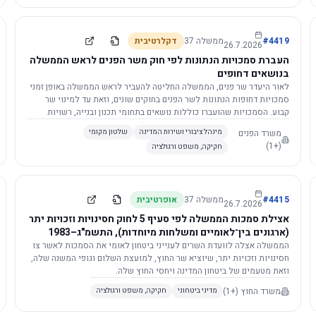
4419
#
ממשלה
37
דקלרטיבית
26.7.2026
העברת סמכויות הנתונות לפי חוק משר הפנים לראש הממשלה
בנושאים דחופים
לאור היעדר שר פנים, הממשלה החליטה להעביר לראש הממשלה באופן זמני
סמכויות דחופות הנתונות לשר הפנים בחוקים שונים, וזאת עד למינוי שר
קבוע. הסמכויות שהועברו כוללות נושאים בתחומי תכנון ובנייה, רשויות
מקומיות, כניסה לישראל, הסדרת מקומות רחצה ועוד, וההחלטה תובא
משרד הפנים
מינהל ציבורי ושירות המדינה
שלטון מקומי
לאישור הכנסת. עם מינוי שר פנים, הסמכויות יחזרו אליו אוטומטית.
(+1)
חקיקה, משפט ורגולציה
4415
#
ממשלה
37
אופרטיבית
26.7.2026
אצילת סמכות הממשלה לפי סעיף 5 לחוק חסינויות וזכויות יתר
(ארגונים בין־לאומיים ומשלחות מיוחדות), התשמ"ג–1983
לוועדת השרים לענייני ביטחון לאומי
הממשלה אצלה לוועדת השרים לענייני ביטחון לאומי את הסמכות לאשר צו
חסינויות וזכויות יתר, שיוציא שר החוץ, למועצת השלום וגופי המשנה שלה,
וזאת מטעמים של ביטחון המדינה ויחסי החוץ שלה.
משרד החוץ
(+1)
מדיני ביטחוני
חקיקה, משפט ורגולציה