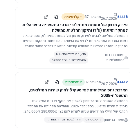
התשתית.
4418
#
ממשלה
37
דקלרטיבית
26.7.2026
פירוק מרצון של עמותת מתימו"פ - מרכז התעשייה הישראלית
למחקר ופיתוח (ע"ר) ותיקון החלטות ממשלה
הממשלה מחליטה להביא לפירוק מרצון של עמותת מתימו"פ, מסמיכה את
רשות החברות הממשלתיות לבצע את הפעולות הנדרשות, ומתקנת סעיפים
בתקנון העמותה ובהחלטות ממשלה קודמות הנוגעות להרכב הוועד המנהל.
רשות החברות
מדע, טכנולוגיה וחדשנות
הממשלתיות
מינהל ציבורי ושירות המדינה
4412
#
ממשלה
37
אופרטיבית
26.7.2026
הארכת גיוס המילואים לפי סעיף 8 לחוק שירות המילואים,
התשס"ח-2008
הממשלה מאשרת לשר הביטחון להאריך את תוקף צו גיוס המילואים
בנסיבות חירום עד ל-30 בספטמבר 2026. ההחלטה מפחיתה את המספר
המרבי של חיילי המילואים שניתן לקרוא להם בצו מ-280,000 ל-240,000,
ומסמיכה גורמים צבאיים לקרוא לחיילים לשירות תוך הגדרת תנאים לגיוס
משרד הביטחון
מדיני ביטחוני
מינהל ציבורי ושירות המדינה
חוזר.