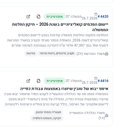
4420
#
ממשלה
37
אופרטיבית
26.7.2026
יישום הסכמים קואליציוניים בשנת 2026 – תיקון החלטת
הממשלה
ההחלטה מתקנת החלטות ממשלה קודמות בנוגע ליישום הסכמים
קואליציוניים לשנת 2026, ומאחדת מספר סעיפי תקציב במשרד המורשת
לסעיף אחד בסך 47,307 אלפי ש"ח לתמיכה בעמותות לשימור אתרים.
הסכום יופחת ב-3%, ויישום ההחלטה מותנה בקבלת חוות דעת מקצועית
משרד המורשת
(+2)
תקציב, פיננסים, ביטוח ומיסוי
מורשת
ומשפטית מהמשרד הרלוונטי, תוך הקפדה על נהלים קיימים ומניעת כפל
תקצוב. בנוסף, כל שינוי בסכומים הכוללים להסכמים קואליציוניים יגרור
הפחתה יחסית בסכום זה.
4416
#
ממשלה
37
אופרטיבית
26.7.2026
איסור יבוא של טובין שיוצרו באמצעות עבודת כפייה
הממשלה מנחה את שר הכלכלה והתעשייה לקבוע הסדר שיאסור יבוא טובין
שיוצרו באמצעות עבודת כפייה, ומטילה על צוות בין-משרדי לגבש מנגנון
ליישום אפקטיבי של האיסור, כולל קביעת גורם מחליט ורשימות רלוונטיות.
משרד הכלכלה והתעשייה
תעשייה מסחר ומשק
(+1)
חקיקה, משפט ורגולציה