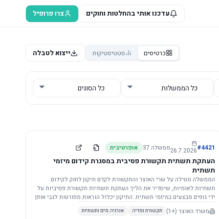
עדכנו אותי בהחלטות וחוקים
צרו פרופיל
ייצוא לטבלה
כרטיסים
סטטיסטיקות
4421
#
ממשלה
37
אופרטיבית
26.7.2026
העתקת תשתית תקשורת פסיבית במסגרת קידום מיזמי
תשתית
הממשלה מטילה על שרי האוצר והתקשורת לקדם תיקון לחוק לקידום
תשתיות לאומיות, שיסדיר את הליך העתקת תשתיות תקשורת פסיביות על
ידי גופים מבצעים במיזמי תשתית. התיקון יכלול הוראות מפורטות לגבי אופן
הביצוע, התייעצות עם ספקים מורשים, מועדי הודעות, תשלום עלויות
משרד האוצר
(+1)
תקשורת ומדיה
אנרגיה מים ותשתיות
לספקים, ודרישות לקבלנים מוסמכים, במטרה לייעל את קידום מיזמי