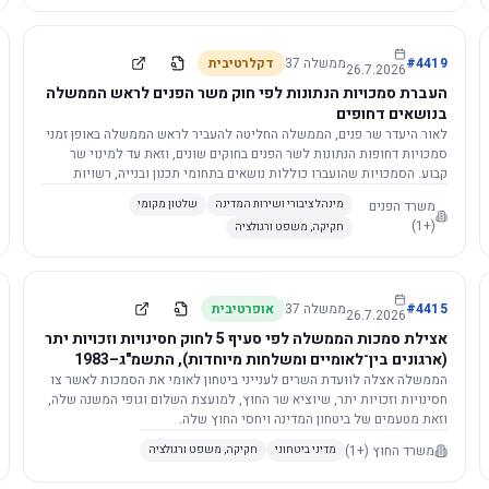
4419
#
ממשלה
37
דקלרטיבית
26.7.2026
העברת סמכויות הנתונות לפי חוק משר הפנים לראש הממשלה
בנושאים דחופים
לאור היעדר שר פנים, הממשלה החליטה להעביר לראש הממשלה באופן זמני
סמכויות דחופות הנתונות לשר הפנים בחוקים שונים, וזאת עד למינוי שר
קבוע. הסמכויות שהועברו כוללות נושאים בתחומי תכנון ובנייה, רשויות
מקומיות, כניסה לישראל, הסדרת מקומות רחצה ועוד, וההחלטה תובא
משרד הפנים
מינהל ציבורי ושירות המדינה
שלטון מקומי
לאישור הכנסת. עם מינוי שר פנים, הסמכויות יחזרו אליו אוטומטית.
(+1)
חקיקה, משפט ורגולציה
4415
#
ממשלה
37
אופרטיבית
26.7.2026
אצילת סמכות הממשלה לפי סעיף 5 לחוק חסינויות וזכויות יתר
(ארגונים בין־לאומיים ומשלחות מיוחדות), התשמ"ג–1983
לוועדת השרים לענייני ביטחון לאומי
הממשלה אצלה לוועדת השרים לענייני ביטחון לאומי את הסמכות לאשר צו
חסינויות וזכויות יתר, שיוציא שר החוץ, למועצת השלום וגופי המשנה שלה,
וזאת מטעמים של ביטחון המדינה ויחסי החוץ שלה.
משרד החוץ
(+1)
מדיני ביטחוני
חקיקה, משפט ורגולציה