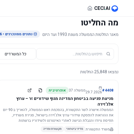
לג לתוכן הראשי
CECI
.
AI
מה החליטו
מאגר החלטות הממשלה משנת 1993 ועד היום
נתונים מסונכרנים
• 29.7.2026
נמצאו
25,848
החלטות
4408
#
ממשלה
37
אופרטיבית
29.7.2026
מניעת פגיעה בביטחון המדינה מגוף שידורים זר – ערוץ
אלג'זירה
הממשלה אישרה לשר התקשורת, בהסכמת ראש הממשלה, להאריך ב-90 יום
את ההוראות להפסקת שידורי ערוץ אלג'זירה בישראל, סגירת משרדיו,
תפיסת ציודו והגבלת הגישה לאתרי האינטרנט ולשידוריו ברשתות
החברתיות, וזאת בשל פגיעה ממשית בביטחון המדינה.
משרד התקשורת
מדיני ביטחוני
תקשורת ומדיה