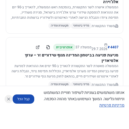
אלג'זירה
הממשלה אישרה לשר התקשורת, בהסכמת ראש הממשלה, להאריך ב-90 יום
את ההוראות להפסקת שידורי ערוץ אלג'זירה בישראל, סגירת משרדיו,
תפיסת ציודו והגבלת הגישה לאתרי האינטרנט ולשידוריו ברשתות החברתיות,
וזאת בשל פגיעה ממשית בביטחון המדינה.
משרד התקשורת
מדיני ביטחוני
תקשורת ומדיה
4407
#
ממשלה
37
אופרטיבית
29.7.2026
מניעת פגיעה בביטחון המדינה מגוף שידורים זר – ערוץ
אלמיאדין
הממשלה מאשרת לשר התקשורת להאריך ב-90 ימים את ההוראות למניעת
פגיעה בביטחון המדינה מערוץ אלמיאדין, הכוללות תפיסת ציוד, הגבלת גישה
לאתרי אינטרנט ושידורים חיים, בהתאם לחוק מניעת גוף שידורים זר.
משרד התקשורת
מדיני ביטחוני
תקשורת ומדיה
אנחנו משתמשים בעוגיות לשיפור חוויית המשתמש
וניתוח גלישה. המשך השימוש באתר מהווה הסכמה.
קבל הכל
מדיניות פרטיות
4421
#
ממשלה
37
אופרטיבית
26.7.2026
העתקת תשתית תקשורת פסיבית במסגרת קידום מיזמי
עוזר לחוקר
מנתח החלטות ממשלה
מנתח מדיניות
מה החליטו
דוחות המוניטור
תשתית
הממשלה מטילה על שרי האוצר והתקשורת לקדם תיקון לחוק לקידום
נגישות
|
פרטיות
|
CECI.AI
2026
©