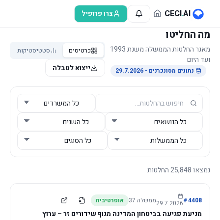
לג לתוכן הראשי
CECI
.
AI
צרו פרופיל
מה החליטו
מאגר החלטות הממשלה משנת 1993
כרטיסים
סטטיסטיקות
ועד היום
ייצוא לטבלה
נתונים מסונכרנים
• 29.7.2026
נמצאו
25,848
החלטות
4408
#
ממשלה
37
אופרטיבית
29.7.2026
מניעת פגיעה בביטחון המדינה מגוף שידורים זר – ערוץ